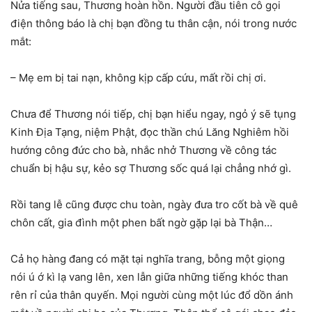
Nửa tiếng sau, Thương hoàn hồn. Người đầu tiên cô gọi
điện thông báo là chị bạn đồng tu thân cận, nói trong nước
mắt:
– Mẹ em bị tai nạn, không kịp cấp cứu, mất rồi chị ơi.
Chưa để Thương nói tiếp, chị bạn hiểu ngay, ngỏ ý sẽ tụng
Kinh Địa Tạng, niệm Phật, đọc thần chú Lăng Nghiêm hồi
hướng công đức cho bà, nhắc nhở Thương về công tác
chuẩn bị hậu sự, kẻo sợ Thương sốc quá lại chẳng nhớ gì.
Rồi tang lễ cũng được chu toàn, ngày đưa tro cốt bà về quê
chôn cất, gia đình một phen bất ngờ gặp lại bà Thận…
Cả họ hàng đang có mặt tại nghĩa trang, bỗng một giọng
nói ú ớ kì lạ vang lên, xen lẫn giữa những tiếng khóc than
rên rỉ của thân quyến. Mọi người cùng một lúc đổ dồn ánh