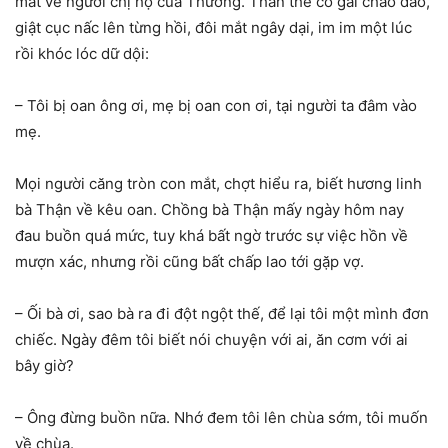
mắt về người chị họ của Thương. Thân thể cô gái chao đảo,
giật cục nấc lên từng hồi, đôi mắt ngây dại, im im một lúc
rồi khóc lóc dữ dội:
– Tôi bị oan ông ơi, mẹ bị oan con ơi, tại người ta đâm vào
mẹ.
Mọi người căng tròn con mắt, chợt hiểu ra, biết hương linh
bà Thận về kêu oan. Chồng bà Thận mấy ngày hôm nay
đau buồn quá mức, tuy khá bất ngờ trước sự việc hồn về
mượn xác, nhưng rồi cũng bất chấp lao tới gặp vợ.
– Ối bà ơi, sao bà ra đi đột ngột thế, để lại tôi một mình đơn
chiếc. Ngày đêm tôi biết nói chuyện với ai, ăn cơm với ai
bây giờ?
– Ông đừng buồn nữa. Nhớ đem tôi lên chùa sớm, tôi muốn
về chùa.