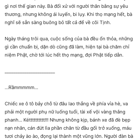
gì nơi thế gian này. Bà đối xử với người thân bằng sự yêu
thương, nhưng không ái luyến, bi lụy. Khi thọ mạng hết, bà
nghĩ sẽ sẵn sàng buông bỏ tất cả để về cõi Tịnh.
Ngày tháng trôi qua, cuộc sống của bà đều ổn thỏa, những
gì cần chuẩn bị, dặn dò cũng đã làm, hiện tại bà chăm chỉ
niệm Phật, chờ tới lúc hết thọ mạng, đợi Phật tiếp dẫn.
_______________________
…Rầmmmmm…
Chiếc xe ô tô bảy chỗ từ đâu lao thẳng về phía vỉa hè, va
phải một người phụ nữ luống tuổi, tài xế vội vàng thắng
phanh… Kétttttttttt!!! Nhưng không kịp, bánh xe đã đè bẹp
nạn nhân, cán đứt lìa phần chân từ đầu gối trở xuống, máu
tươi chảy ào ào, đọng lại thành một vũng lớn. Người đàn bà