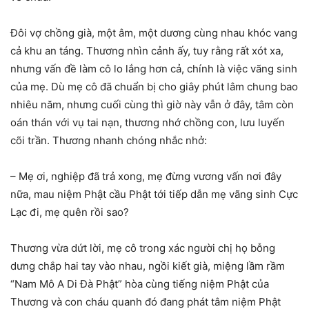
Đôi vợ chồng già, một âm, một dương cùng nhau khóc vang
cả khu an táng. Thương nhìn cảnh ấy, tuy rằng rất xót xa,
nhưng vấn đề làm cô lo lắng hơn cả, chính là việc vãng sinh
của mẹ. Dù mẹ cô đã chuẩn bị cho giây phút lâm chung bao
nhiêu năm, nhưng cuối cùng thì giờ này vẫn ở đây, tâm còn
oán thán với vụ tai nạn, thương nhớ chồng con, lưu luyến
cõi trần. Thương nhanh chóng nhắc nhở:
– Mẹ ơi, nghiệp đã trả xong, mẹ đừng vương vấn nơi đây
nữa, mau niệm Phật cầu Phật tới tiếp dẫn mẹ vãng sinh Cực
Lạc đi, mẹ quên rồi sao?
Thương vừa dứt lời, mẹ cô trong xác người chị họ bỗng
dưng chắp hai tay vào nhau, ngồi kiết già, miệng lầm rầm
“Nam Mô A Di Đà Phật” hòa cùng tiếng niệm Phật của
Thương và con cháu quanh đó đang phát tâm niệm Phật