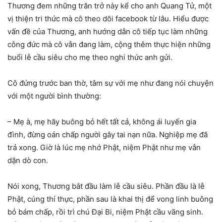
Thương đem những trăn trở này kể cho anh Quang Tử, một
vị thiện tri thức mà cô theo dõi facebook từ lâu. Hiểu được
vấn đề của Thương, anh hướng dẫn cô tiếp tục làm những
công đức mà cô vẫn đang làm, cộng thêm thực hiện những
buổi lễ cầu siêu cho mẹ theo nghi thức anh gửi.
Cô đứng trước ban thờ, tâm sự với mẹ như đang nói chuyện
với một người bình thường:
– Mẹ à, mẹ hãy buông bỏ hết tất cả, không ái luyến gia
đình, đừng oán chấp người gây tai nạn nữa. Nghiệp mẹ đã
trả xong. Giờ là lúc mẹ nhớ Phật, niệm Phật như mẹ vẫn
dặn dò con.
Nói xong, Thương bắt đầu làm lễ cầu siêu. Phần đầu là lễ
Phật, cúng thí thực, phần sau là khai thị để vong linh buông
bỏ bám chấp, rồi trì chú Đại Bi, niệm Phật cầu vãng sinh.