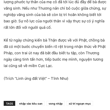
lượng phước tự thân của mẹ cô đã tới lúc đủ đầy để bà được
vãng sinh. Nếu như Thương nản chí bỏ cuộc giữa chừng, sự
nghiệp vãng sinh của bà sẽ còn bị trì hoãn không biết tới
bao giờ. Sự nỗ lực của người thân vì vậy thực sự có ý nghĩa
rất lớn đối với người quá cố.
Kể từ ngày chứng kiến bà Thận được về với Phật, chồng bà
đã có một bước chuyển biến rõ rệt trong nhận thức về Phật
Pháp, con trai út nay đã bắt đầu biết tu tập, còn Thương
ngày càng tinh tấn hơn, tiếp bước mẹ mình, nguyện tương
lai cũng sẽ về miền Cực Lạc.
(Trích “Linh ứng đất Việt” – Tĩnh Như)
TAGS
nhập vào kêu oan
vong nhập
xử trí ngoạn mục