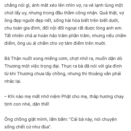
chẳng nói gì, ánh mắt xéo lên nhìn vợ, ra vẻ lạnh lùng một
chút lấy uy, nhưng trong đầu thầm công nhận. Quả thật, vợ
ông đẹp người đẹp nết, sống hài hòa biết trên biết dưới,
chu toàn gia đình, đối nội đối ngoại rất được lòng anh em.
Tất nhiên chả ai hoàn hảo trăm phần trăm, nhưng nếu chấm
điểm, ông ưu ái chấm cho vợ tám điểm trên mười.
Bà Thận nuốt xong miếng cơm, chợt nhớ ra, muốn dặn dò
Thương một việc trọng đại. Thực ra bà đã nói với gia đình
từ khi Thương chưa lấy chồng, nhưng thi thoảng vẫn phải
nhắc lại.
– Khi nào mẹ mất nhớ niệm Phật cho mẹ, thắp hương chay
tịnh con nhé, dặn thế!
Ông chồng giật mình, lẩm bẩm: “Cái bà này, nói chuyện
sống chết cứ như đùa”.