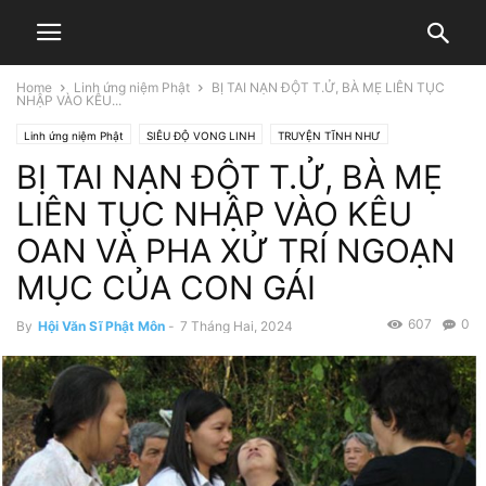
Home
Linh ứng niệm Phật
BỊ TAI NẠN ĐỘT T.Ử, BÀ MẸ LIÊN TỤC
NHẬP VÀO KÊU...
Linh ứng niệm Phật
SIÊU ĐỘ VONG LINH
TRUYỆN TĨNH NHƯ
BỊ TAI NẠN ĐỘT T.Ử, BÀ MẸ
TRUYỆN VIỆT NAM
LIÊN TỤC NHẬP VÀO KÊU
OAN VÀ PHA XỬ TRÍ NGOẠN
MỤC CỦA CON GÁI
607
0
By
Hội Văn Sĩ Phật Môn
-
7 Tháng Hai, 2024