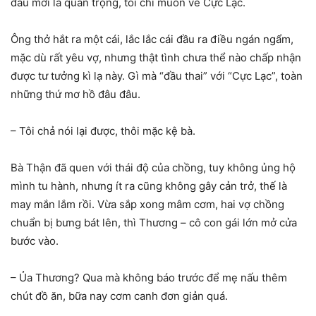
đâu mới là quan trọng, tôi chỉ muốn về Cực Lạc.
Ông thở hắt ra một cái, lắc lắc cái đầu ra điều ngán ngẩm,
mặc dù rất yêu vợ, nhưng thật tình chưa thể nào chấp nhận
được tư tưởng kì lạ này. Gì mà “đầu thai” với “Cực Lạc”, toàn
những thứ mơ hồ đâu đâu.
– Tôi chả nói lại được, thôi mặc kệ bà.
Bà Thận đã quen với thái độ của chồng, tuy không ủng hộ
mình tu hành, nhưng ít ra cũng không gây cản trở, thế là
may mắn lắm rồi. Vừa sắp xong mâm cơm, hai vợ chồng
chuẩn bị bưng bát lên, thì Thương – cô con gái lớn mở cửa
bước vào.
– Ủa Thương? Qua mà không báo trước để mẹ nấu thêm
chút đồ ăn, bữa nay cơm canh đơn giản quá.