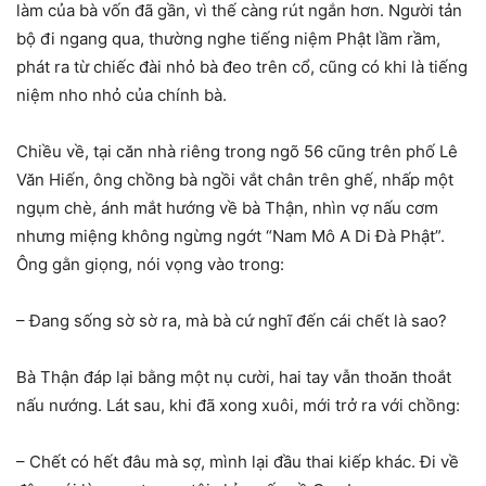
làm của bà vốn đã gần, vì thế càng rút ngắn hơn. Người tản
bộ đi ngang qua, thường nghe tiếng niệm Phật lầm rầm,
phát ra từ chiếc đài nhỏ bà đeo trên cổ, cũng có khi là tiếng
niệm nho nhỏ của chính bà.
Chiều về, tại căn nhà riêng trong ngõ 56 cũng trên phố Lê
Văn Hiến, ông chồng bà ngồi vắt chân trên ghế, nhấp một
ngụm chè, ánh mắt hướng về bà Thận, nhìn vợ nấu cơm
nhưng miệng không ngừng ngớt “Nam Mô A Di Đà Phật”.
Ông gằn giọng, nói vọng vào trong:
– Đang sống sờ sờ ra, mà bà cứ nghĩ đến cái chết là sao?
Bà Thận đáp lại bằng một nụ cười, hai tay vẫn thoăn thoắt
nấu nướng. Lát sau, khi đã xong xuôi, mới trở ra với chồng:
– Chết có hết đâu mà sợ, mình lại đầu thai kiếp khác. Đi về