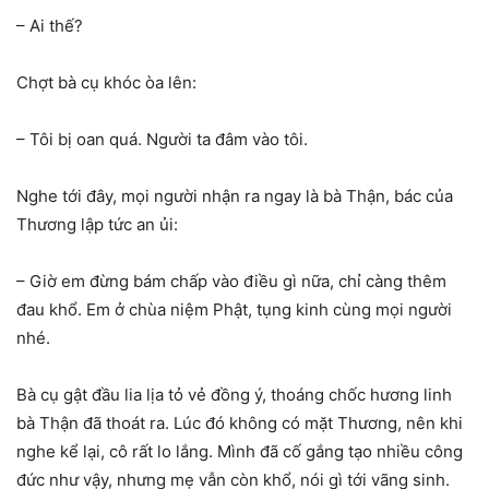
– Ai thế?
Chợt bà cụ khóc òa lên:
– Tôi bị oan quá. Người ta đâm vào tôi.
Nghe tới đây, mọi người nhận ra ngay là bà Thận, bác của
Thương lập tức an ủi:
– Giờ em đừng bám chấp vào điều gì nữa, chỉ càng thêm
đau khổ. Em ở chùa niệm Phật, tụng kinh cùng mọi người
nhé.
Bà cụ gật đầu lia lịa tỏ vẻ đồng ý, thoáng chốc hương linh
bà Thận đã thoát ra. Lúc đó không có mặt Thương, nên khi
nghe kể lại, cô rất lo lắng. Mình đã cố gắng tạo nhiều công
đức như vậy, nhưng mẹ vẫn còn khổ, nói gì tới vãng sinh.