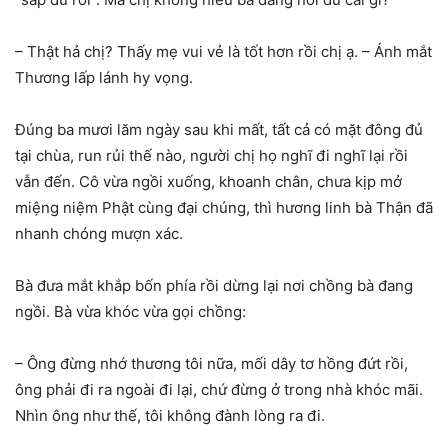
– Thật hả chị? Thấy mẹ vui vẻ là tốt hơn rồi chị ạ. – Ánh mắt
Thương lấp lánh hy vọng.
Đúng ba mươi lăm ngày sau khi mất, tất cả có mặt đông đủ
tại chùa, run rủi thế nào, người chị họ nghĩ đi nghĩ lại rồi
vẫn đến. Cô vừa ngồi xuống, khoanh chân, chưa kịp mở
miệng niệm Phật cùng đại chúng, thì hương linh bà Thận đã
nhanh chóng mượn xác.
Bà đưa mắt khắp bốn phía rồi dừng lại nơi chồng bà đang
ngồi. Bà vừa khóc vừa gọi chồng:
– Ông đừng nhớ thương tôi nữa, mối dây tơ hồng đứt rồi,
ông phải đi ra ngoài đi lại, chứ đừng ở trong nhà khóc mãi.
Nhìn ông như thế, tôi không đành lòng ra đi.