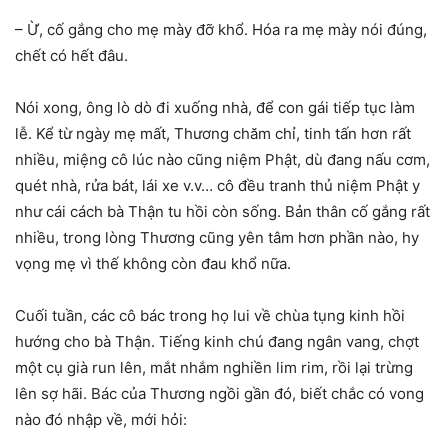
– Ừ, cố gắng cho mẹ mày đỡ khổ. Hóa ra mẹ mày nói đúng,
chết có hết đâu.
Nói xong, ông lò dò đi xuống nhà, để con gái tiếp tục làm
lễ. Kể từ ngày mẹ mất, Thương chăm chỉ, tinh tấn hơn rất
nhiều, miệng cô lúc nào cũng niệm Phật, dù đang nấu cơm,
quét nhà, rửa bát, lái xe v.v… cô đều tranh thủ niệm Phật y
như cái cách bà Thận tu hồi còn sống. Bản thân cố gắng rất
nhiều, trong lòng Thương cũng yên tâm hơn phần nào, hy
vọng mẹ vì thế không còn đau khổ nữa.
Cuối tuần, các cô bác trong họ lui về chùa tụng kinh hồi
hướng cho bà Thận. Tiếng kinh chú đang ngân vang, chợt
một cụ già run lên, mắt nhắm nghiền lim rim, rồi lại trừng
lên sợ hãi. Bác của Thương ngồi gần đó, biết chắc có vong
nào đó nhập về, mới hỏi: