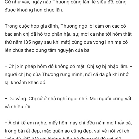
Cứ như vậy, ngày nào Thương cũng làm lễ siêu độ, cũng
được khoảng hơn chục lần.
Trong cuộc họp gia đình, Thương ngỏ lời cảm ơn các cô
bác anh chị đã hỗ trợ phần hậu sự, mời cả nhà tới hôm thất
thứ năm (35 ngày sau khi mất) cùng đưa vong linh mẹ cô
lên chùa theo đúng tâm nguyện của bà.
– Chị xin phép hôm đó không có mặt. Chị sợ bị nhập lắm. –
người chị họ của Thương rùng mình, nổi cả da gà khi nhớ
lại khoảnh khắc đó.
– Dạ vâng. Chị cứ ở nhà nghỉ ngơi nhé. Mọi người cũng vất
vả nhiều rồi.
– À chị kể em nghe, mấy hôm nay chị đều nằm mơ thấy bà,
trông bà rất đẹp, mặc quần áo cũng đẹp, vui vẻ nói với chị
“sắp đủ rồi”. Mà chị không hiểu bà đang nói đủ cái gì?