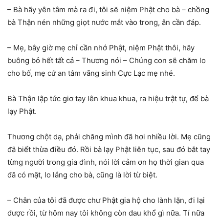
– Bà hãy yên tâm mà ra đi, tôi sẽ niệm Phật cho bà – chồng
bà Thận nén những giọt nước mắt vào trong, ân cần đáp.
– Mẹ, bây giờ mẹ chỉ cần nhớ Phật, niệm Phật thôi, hãy
buông bỏ hết tất cả – Thương nói – Chúng con sẽ chăm lo
cho bố, mẹ cứ an tâm vãng sinh Cực Lạc mẹ nhé.
Bà Thận lập tức giơ tay lên khua khua, ra hiệu trật tự, để bà
lạy Phật.
Thương chột dạ, phải chăng mình đã hơi nhiều lời. Mẹ cũng
đã biết thừa điều đó. Rồi bà lạy Phật liên tục, sau đó bắt tay
từng người trong gia đình, nói lời cảm ơn họ thời gian qua
đã có mặt, lo lắng cho bà, cũng là lời từ biệt.
– Chân của tôi đã được chư Phật gia hộ cho lành lặn, đi lại
được rồi, từ hôm nay tôi không còn đau khổ gì nữa. Tí nữa