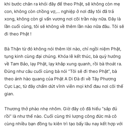
khi bước chân ra khỏi đây để theo Phật, sẽ không còn mẹ
con, không còn chồng vợ,… nghiệp ở nơi đây tôi đã trả
xong, không còn gì vấn vương nơi cõi trần này nữa. Đây là
lần cuối cùng, tôi sẽ không về thêm lần nào nữa đâu. Tôi sẽ
đi theo Phật !
Bà Thận từ đó không nói thêm lời nào, chỉ ngồi niệm Phật,
tụng kinh cùng đại chúng. Khóa lễ kết thúc, bà quỳ hướng
về Tam Bảo, lạy Phật, lạy khắp xung quanh, rồi bà thoát ra.
Đúng như câu cuối cùng bà nói “Tôi sẽ đi theo Phật”, bà
theo ánh hào quang của Phật A Di Đà đi về Tây Phương
Cực Lạc, từ đây chấm dứt vĩnh viễn mọi khổ đau nơi cõi thế
gian.
Thương thở phào nhẹ nhõm. Giờ đây cô đã hiểu “sắp đủ
rồi” là như thế nào. Cuối cùng thì lượng công đức mà cô
cùng nhiều bạn đồng tu kiên trì tạo bấy lâu nay kết hợp với