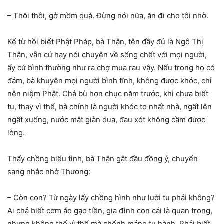
– Thôi thôi, gở mồm quá. Đừng nói nữa, ăn đi cho tôi nhờ.
Kể từ hồi biết Phật Pháp, bà Thận, tên đầy đủ là Ngô Thị
Thận, vẫn cứ hay nói chuyện về sống chết với mọi người,
ấy cứ bình thường như ra chợ mua rau vậy. Nếu trong họ có
đám, bà khuyên mọi người bình tĩnh, không được khóc, chỉ
nên niệm Phật. Chả bù hơn chục năm trước, khi chưa biết
tu, thay vì thế, bà chính là người khóc to nhất nhà, ngất lên
ngất xuống, nước mắt giàn dụa, đau xót không cầm được
lòng.
Thấy chồng biểu tình, bà Thận gật đầu đồng ý, chuyển
sang nhắc nhở Thương:
– Còn con? Từ ngày lấy chồng hình như lười tu phải không?
Ai chả biết cơm áo gạo tiền, gia đình con cái là quan trọng,
nhưng không thể vì thế mà chểnh mảng tu hành. Phải biết