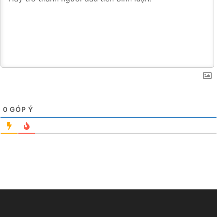
0
GÓP Ý