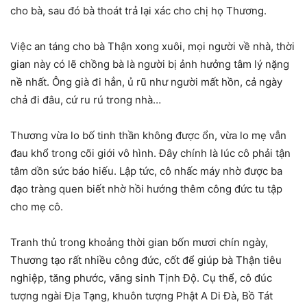
cho bà, sau đó bà thoát trả lại xác cho chị họ Thương.
Việc an táng cho bà Thận xong xuôi, mọi người về nhà, thời
gian này có lẽ chồng bà là người bị ảnh hưởng tâm lý nặng
nề nhất. Ông già đi hẳn, ủ rũ như người mất hồn, cả ngày
chả đi đâu, cứ ru rú trong nhà…
Thương vừa lo bố tinh thần không được ổn, vừa lo mẹ vẫn
đau khổ trong cõi giới vô hình. Đây chính là lúc cô phải tận
tâm dồn sức báo hiếu. Lập tức, cô nhấc máy nhờ được ba
đạo tràng quen biết nhờ hồi hướng thêm công đức tu tập
cho mẹ cô.
Tranh thủ trong khoảng thời gian bốn mươi chín ngày,
Thương tạo rất nhiều công đức, cốt để giúp bà Thận tiêu
nghiệp, tăng phước, vãng sinh Tịnh Độ. Cụ thể, cô đúc
tượng ngài Địa Tạng, khuôn tượng Phật A Di Đà, Bồ Tát