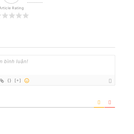
Article Rating
{}
[+]