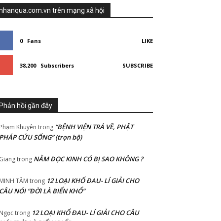
nhanqua.com.vn trên mạng xã hội
0
Fans
LIKE
38,200
Subscribers
SUBSCRIBE
Phản hồi gần đây
“BỆNH VIỆN TRẢ VỀ, PHẬT
Phạm Khuyên
trong
PHÁP CỨU SỐNG” (trọn bộ)
NẰM ĐỌC KINH CÓ BỊ SAO KHÔNG ?
Giang
trong
12 LOẠI KHỔ ĐAU- LÍ GIẢI CHO
MINH TÂM
trong
CÂU NÓI “ĐỜI LÀ BIỂN KHỔ”
12 LOẠI KHỔ ĐAU- LÍ GIẢI CHO CÂU
Ngọc
trong