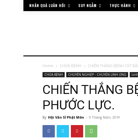
NHÂN QUẢ LUÂN HỒI
SUY NGẪM
THỰC HÀNH
Home
CHỮA BỆNH
CHIẾN THẮNG BỆNH TẬT BẰ
CHỮA BỆNH
CHUYỂN NGHIỆP - CHUYỆN LINH ỨNG
Lin
CHIẾN THẮNG B
PHƯỚC LỰC.
By
Hội Văn Sĩ Phật Môn
-
9 Tháng Năm, 2019