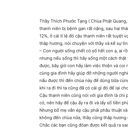
Thầy Thích Phước Tạng ( Chùa Phật Quang, 
thanh niên bị bệnh gan rất nặng, sau hai thán
12%, ở cái tỉ lệ đó cậu thanh niên rất tuyệt 
thắp hương, nói chuyện với thầy và kể sự tìn
– Con người sống chết có số hết con ạ, ai rồ
nhưng nếu sống thì hãy sống một cách thật ý
được, bây giờ con hãy làm việc thiện và coi 
cùng gia đình hãy giúp đỡ những người ngh
nấu được thì đến chùa này để dùng bữa cùng
khi ra đi thì ta cũng đã có cái gì đó để lại cho
Cậu thanh niên cũng nói với gia đình là chi
có, nên hãy để cậu ấy ra đi và lấy số tiền p
Nhưng bố mẹ vẫn ép cậu phải phẫu thuật và t
không đến chùa nữa, thầy cũng thắp hương 
Chắc các bạn cũng đóan được kết quả ra sao 