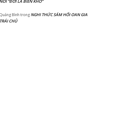
NÓI “ĐỜI LÀ BIỂN KHỔ”
NGHI THỨC SÁM HỐI OAN GIA
Quảng Bình
trong
TRÁI CHỦ