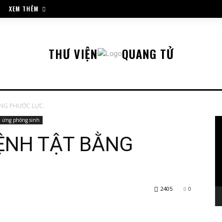
XEM THÊM
THƯ VIỆN
QUANG TỬ
NG PHƯỚC LỰC.
Tr
h ứng phóng sinh
ch
ỆNH TẬT BẰNG
Vi
2405
0