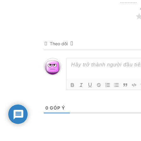
Theo dõi
0
GÓP Ý