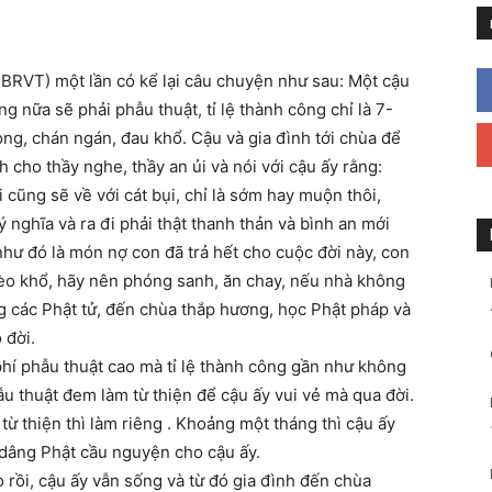
BRVT) một lần có kể lại câu chuyện như sau: Một cậu
g nữa sẽ phải phẫu thuật, tỉ lệ thành công chỉ là 7-
vọng, chán ngán, đau khổ. Cậu và gia đình tới chùa để
h cho thầy nghe, thầy an ủi và nói với cậu ấy rằng:
i cũng sẽ về với cát bụi, chỉ là sớm hay muộn thôi,
 nghĩa và ra đi phải thật thanh thản và bình an mới
như đó là món nợ con đã trả hết cho cuộc đời này, con
èo khổ, hãy nên phóng sanh, ăn chay, nếu nhà không
 các Phật tử, đến chùa thắp hương, học Phật pháp và
 đời.
 phí phẫu thuật cao mà tỉ lệ thành công gần như không
hẫu thuật đem làm từ thiện để cậu ấy vui vẻ mà qua đời.
ừ thiện thì làm riêng . Khoảng một tháng thì cậu ấy
dâng Phật cầu nguyện cho cậu ấy.
rồi, cậu ấy vẫn sống và từ đó gia đình đến chùa