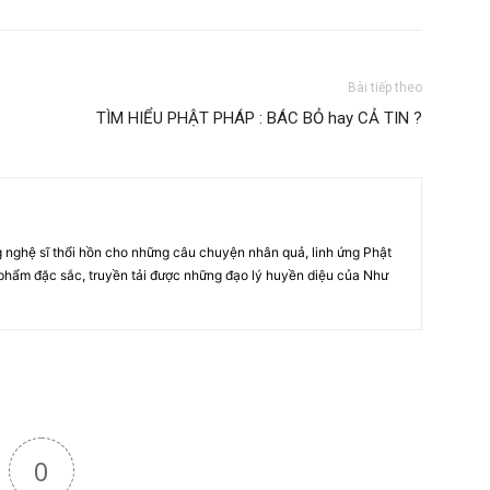
Bài tiếp theo
TÌM HIỂU PHẬT PHÁP : BÁC BỎ hay CẢ TIN ?
g nghệ sĩ thổi hồn cho những câu chuyện nhân quả, linh ứng Phật
phẩm đặc sắc, truyền tải được những đạo lý huyền diệu của Như
0