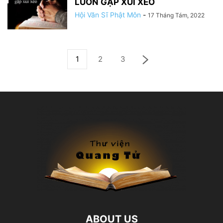
LUÔN GẶP XUI XẺO
Hội Văn Sĩ Phật Môn
-
17 Tháng Tám, 2022
1
2
3
ABOUT US