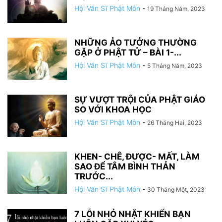
Hội Văn Sĩ Phật Môn
-
19 Tháng Năm, 2023
NHỮNG ẢO TƯỞNG THƯỜNG
GẶP Ở PHẬT TỬ – BÀI 1-...
Hội Văn Sĩ Phật Môn
-
5 Tháng Năm, 2023
SỰ VƯỢT TRỘI CỦA PHẬT GIÁO
SO VỚI KHOA HỌC
Hội Văn Sĩ Phật Môn
-
26 Tháng Hai, 2023
KHEN- CHÊ, ĐƯỢC- MẤT, LÀM
SAO ĐỂ TÂM BÌNH THẢN
TRƯỚC...
Hội Văn Sĩ Phật Môn
-
30 Tháng Một, 2023
7 LỖI NHỎ NHẶT KHIẾN BẠN