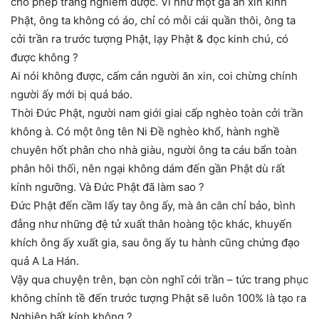
cho phép trang nghiêm được. Ví như một gã ăn xin kính
Phật, ông ta không có áo, chỉ có mỗi cái quần thôi, ông ta
cởi trần ra trước tượng Phật, lạy Phật & đọc kinh chú, có
được không ?
Ai nói không được, cấm cản người ăn xin, coi chừng chính
người ấy mới bị quả báo.
Thời Đức Phật, người nam giới giai cấp nghèo toàn cởi trần
không à. Có một ông tên Ni Đề nghèo khổ, hành nghề
chuyên hốt phân cho nhà giàu, người ông ta cáu bẩn toàn
phân hôi thối, nên ngại không dám đến gần Phật dù rất
kính ngưỡng. Và Đức Phật đã làm sao ?
Đức Phật đến cầm lấy tay ông ấy, mà ân cân chỉ bảo, bình
đẳng như những đệ tử xuất thân hoàng tộc khác, khuyến
khích ông ấy xuất gia, sau ông ấy tu hành cũng chứng đạo
quả A La Hán.
Vậy qua chuyện trên, bạn còn nghĩ cởi trần – tức trang phục
không chỉnh tề đến trước tượng Phật sẽ luôn 100% là tạo ra
Nghiệp bất kính không ?