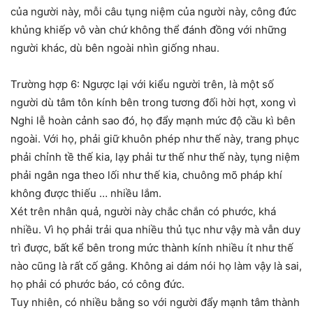
của người này, mỗi câu tụng niệm của người này, công đức
khủng khiếp vô vàn chứ không thể đánh đồng với những
người khác, dù bên ngoài nhìn giống nhau.
Trường hợp 6: Ngược lại với kiểu người trên, là một số
người dù tâm tôn kính bên trong tương đối hời hợt, xong vì
Nghi lễ hoàn cảnh sao đó, họ đẩy mạnh mức độ cầu kì bên
ngoài. Với họ, phải giữ khuôn phép như thế này, trang phục
phải chỉnh tề thế kia, lạy phải tư thế như thế này, tụng niệm
phải ngân nga theo lối như thế kia, chuông mõ pháp khí
không được thiếu … nhiều lắm.
Xét trên nhân quả, người này chắc chắn có phước, khá
nhiều. Vì họ phải trải qua nhiều thủ tục như vậy mà vẫn duy
trì được, bất kể bên trong mức thành kính nhiều ít như thế
nào cũng là rất cố gắng. Không ai dám nói họ làm vậy là sai,
họ phải có phước báo, có công đức.
Tuy nhiên, có nhiều bằng so với người đẩy mạnh tâm thành