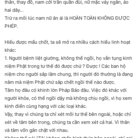
thân, thay đồ, nam cởi trần quần đùi, nữ mặc váy ngắn, áo
hai dây…
Trừ ra mỗi lúc nam nữ ân ái là HOÀN TOÀN KHÔNG ĐƯỢC
PHÉP.
Hiếu được mấu chốt, ta sẽ mở ra nhiều cách hiểu linh hoạt
khác:
1. Người bệnh liệt giường, không thể ngồi, họ vẫn tụng kinh
niệm Phật trong tư thế đó được chứ ? Được ! Các ban hộ
niệm cho người sắp lâm chung, thì người đó thường là đang
nằm mà niệm Phật chứ sắp chết ngồi thế nào được.
Tâm họ đâu có khinh lờn Pháp Bảo đâu. Việc đó khác với
người khỏe, có thể ngồi dậy mà không chịu ngồi, vì họ xem
kinh điển cùng hạng với các loại khác.
Vậy, thay vì chúng ta chỉ xét mỗi tư thế bên ngoài, hoặc chỉ
xét về tâm bên trong, chúng ta cần xem xét cả hai. Vì thân
và tâm vốn gắn chặt với nhau.