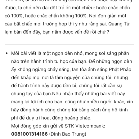
được, ta chớ nên dại dột trả lời một chiều: hoặc chắc chắn
có 100%, hoặc chắc chắn không 100%. Nói đơn giản một
câu bất chấp mọi trường hơp thì y như rằng sai. Quang Tử
lạm bàn đến đây, bạn nắm được vấn đề rồi chứ ?
Mỗi bài viết là một ngọn đèn nhỏ, mong soi sáng phần
nào trên hành trình tu học của bạn. Để những ngọn đèn
ấy không ngừng cháy sáng, lan tỏa ánh sáng Phật Pháp
đến khắp mọi nơi là tâm nguyện của chúng tôi, nhưng
để hành trình này được bền bỉ, chúng tôi rất cần sự
chung tay của bạn.Nếu nhận thấy những bài viết này
mang lại lợi ích cho bạn, cũng như nhiều người khác, xin
hãy đồng hành cùng chúng tôi bằng cách ủng hộ kinh
phí để duy trì hoạt động hoằng pháp.
Mọi đóng góp xin gửi về STK Vietcombank:
0081001314166
(Dinh Bao Trung)