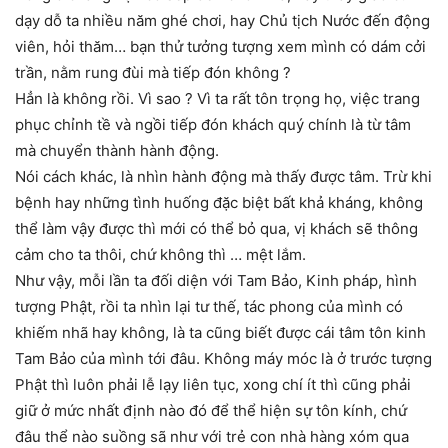
dạy dỗ ta nhiều năm ghé chơi, hay Chủ tịch Nước đến động
viên, hỏi thăm… bạn thử tưởng tượng xem mình có dám cởi
trần, nằm rung đùi mà tiếp đón không ?
Hẳn là không rồi. Vì sao ? Vì ta rất tôn trọng họ, việc trang
phục chỉnh tề và ngồi tiếp đón khách quý chính là từ tâm
mà chuyển thành hành động.
Nói cách khác, là nhìn hành động mà thấy được tâm. Trừ khi
bệnh hay những tình huống đặc biệt bất khả kháng, không
thể làm vậy được thì mới có thể bỏ qua, vị khách sẽ thông
cảm cho ta thôi, chứ không thì … mệt lắm.
Như vậy, mỗi lần ta đối diện với Tam Bảo, Kinh pháp, hình
tượng Phật, rồi ta nhìn lại tư thế, tác phong của mình có
khiếm nhã hay không, là ta cũng biết được cái tâm tôn kinh
Tam Bảo của mình tới đâu. Không máy móc là ở trước tượng
Phật thì luôn phải lễ lạy liên tục, xong chí ít thì cũng phải
giữ ở mức nhất định nào đó để thể hiện sự tôn kính, chứ
đâu thể nào suồng sã như với trẻ con nhà hàng xóm qua