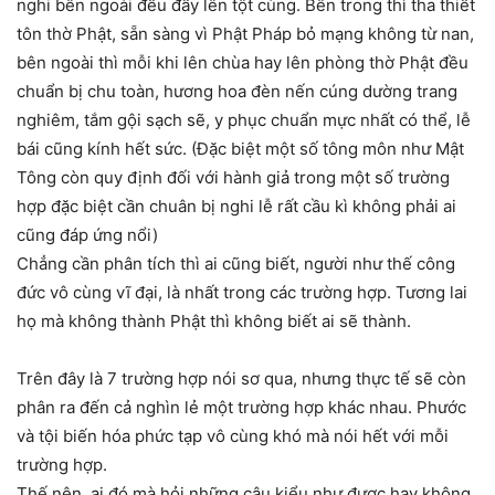
nghi bên ngoài đều đẩy lên tột cùng. Bên trong thì tha thiết
tôn thờ Phật, sẵn sàng vì Phật Pháp bỏ mạng không từ nan,
bên ngoài thì mỗi khi lên chùa hay lên phòng thờ Phật đều
chuẩn bị chu toàn, hương hoa đèn nến cúng dường trang
nghiêm, tắm gội sạch sẽ, y phục chuẩn mực nhất có thể, lễ
bái cũng kính hết sức. (Đặc biệt một số tông môn như Mật
Tông còn quy định đối với hành giả trong một số trường
hợp đặc biệt cần chuân bị nghi lễ rất cầu kì không phải ai
cũng đáp ứng nổi)
Chẳng cần phân tích thì ai cũng biết, người như thế công
đức vô cùng vĩ đại, là nhất trong các trường hợp. Tương lai
họ mà không thành Phật thì không biết ai sẽ thành.
Trên đây là 7 trường hợp nói sơ qua, nhưng thực tế sẽ còn
phân ra đến cả nghìn lẻ một trường hợp khác nhau. Phước
và tội biến hóa phức tạp vô cùng khó mà nói hết với mỗi
trường hợp.
Thế nên, ai đó mà hỏi những câu kiểu như được hay không