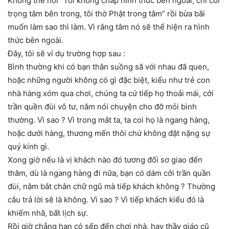
Không thể nói “Tôi không chấp hình thức bên ngoài, chỉ coi
trọng tâm bên trong, tôi thờ Phật trong tâm” rồi bừa bãi
muốn làm sao thì làm. Vì rằng tâm nó sẽ thể hiện ra hình
thức bên ngoài.
Đây, tôi sẽ ví dụ trường hợp sau :
Bình thường khi có bạn thân suồng sã với nhau đã quen,
hoặc những người không có gì đặc biệt, kiểu như trẻ con
nhà hàng xóm qua chơi, chúng ta cứ tiếp họ thoải mái, cởi
trần quền đùi vô tư, nằm nói chuyện cho đỡ mỏi bình
thường. Vì sao ? Vì trong mắt ta, ta coi họ là ngang hàng,
hoặc dưới hàng, thương mến thôi chứ không đặt nặng sự
quý kính gì.
Xong giờ nếu là vị khách nào đó tương đối sơ giao đến
thăm, dù là ngang hàng đi nữa, bạn có dám cởi trần quần
đùi, nằm bắt chân chữ ngũ mà tiếp khách không ? Thường
câu trả lời sẽ là không. Vì sao ? Vì tiếp khách kiểu đó là
khiếm nhã, bất lịch sự.
Rồi giờ chẳng hạn có sếp đến chơi nhà, hay thầy giáo cũ