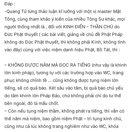
Đáp :
-Quang Tử từng thảo luận kĩ lưỡng với một vị master Mật
Tông, cùng tham khảo ý kiến của nhiều Tông Sư khác, mọi
người thống nhất là , đối với KINH ĐIỂN – THẦN CHÚ do
Đức Phật thuyết ( các bài viết, giảng về chủ đề Phật Pháp
không do Đức Phật thuyết, thì không phải Kinh, không tính
vào đây) cùng với việc niệm danh hiệu Phật, Bồ Tát, thì :
– KHÔNG ĐƯỢC NẰM MÀ ĐỌC RA TIẾNG (như vậy là khinh
lờn kinh pháp), tương tự với các trường hợp vào WC, trang
phục không chỉnh tề … cũng không được tụng niệm lớn
tiếng, sẽ có quả báo. Xét sâu vào tâm, bị quả báo chủ yếu
do tâm khinh lờn Pháp Bảo, chứ không phải chỉ do tư thế
bên ngoài, đó là mấu chốt.
– Còn nếu tụng niệm thầm, không phát ra tiếng, thì vẫn có
thể nằm mà niệm, bao gồm niệm Phật – trì tụng kinh chú,
cũng như cả lúc không trang nghiêm như vào WC, khỏa