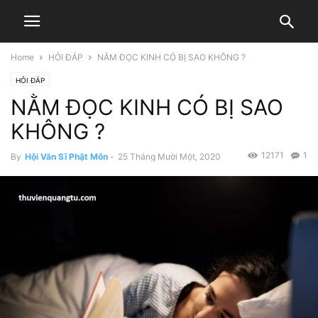
Home
HỎI ĐÁP
NẰM ĐỌC KINH CÓ BỊ SAO KHÔNG ?
HỎI ĐÁP
NẰM ĐỌC KINH CÓ BỊ SAO
KHÔNG ?
12171
1
By
Hội Văn Sĩ Phật Môn
-
25 Tháng Mười Một, 2020