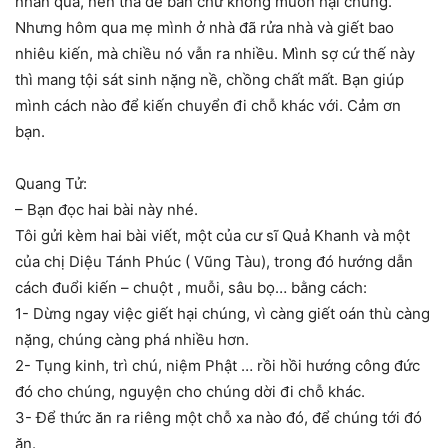
nhân quả, nên thà để bẩn chứ không muốn hại chúng.
Nhưng hôm qua mẹ mình ở nhà đã rửa nhà và giết bao
nhiêu kiến, mà chiều nó vẫn ra nhiều. Mình sợ cứ thế này
thì mang tội sát sinh nặng nề, chồng chất mất. Bạn giúp
mình cách nào để kiến chuyển đi chỗ khác với. Cảm ơn
bạn.
Quang Tử:
– Bạn đọc hai bài này nhé.
Tôi gửi kèm hai bài viết, một của cư sĩ Quả Khanh và một
của chị Diệu Tánh Phúc ( Vũng Tàu), trong đó hướng dẫn
cách đuổi kiến – chuột , muỗi, sâu bọ… bằng cách:
1- Dừng ngay việc giết hại chúng, vì càng giết oán thù càng
nặng, chúng càng phá nhiều hơn.
2- Tụng kinh, trì chú, niệm Phật … rồi hồi hướng công đức
đó cho chúng, nguyện cho chúng dời đi chỗ khác.
3- Để thức ăn ra riêng một chỗ xa nào đó, để chúng tới đó
ăn.