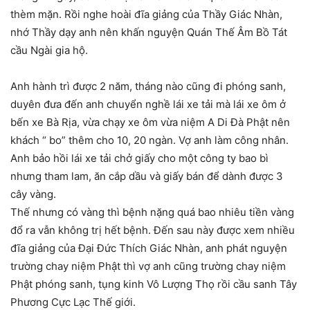
thèm mặn. Rồi nghe hoài đĩa giảng của Thầy Giác Nhàn,
nhớ Thầy dạy anh nên khấn nguyện Quán Thế Âm Bồ Tát
cầu Ngài gia hộ.
Anh hành trì được 2 năm, tháng nào cũng đi phóng sanh,
duyên đưa đến anh chuyển nghề lái xe tải mà lái xe ôm ở
bến xe Bà Rịa, vừa chạy xe ôm vừa niệm A Di Đà Phật nên
khách “ bo” thêm cho 10, 20 ngàn. Vợ anh làm công nhân.
Anh bảo hồi lái xe tải chở giấy cho một công ty bao bì
nhưng tham lam, ăn cắp dầu và giấy bán để dành được 3
cây vàng.
Thế nhưng có vàng thì bệnh nặng quá bao nhiêu tiền vàng
đổ ra vẫn không trị hết bệnh. Đến sau này được xem nhiều
đĩa giảng của Đại Đức Thích Giác Nhàn, anh phát nguyện
trường chay niệm Phật thì vợ anh cũng trường chay niệm
Phật phóng sanh, tụng kinh Vô Lượng Thọ rồi cầu sanh Tây
Phương Cực Lạc Thế giới.