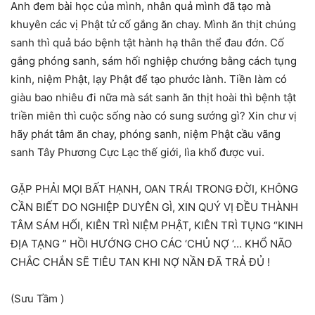
Anh đem bài học của mình, nhân quả mình đã tạo mà
khuyên các vị Phật tử cố gắng ăn chay. Mình ăn thịt chúng
sanh thì quả báo bệnh tật hành hạ thân thể đau đớn. Cố
gắng phóng sanh, sám hối nghiệp chướng bằng cách tụng
kinh, niệm Phật, lạy Phật để tạo phước lành. Tiền làm có
giàu bao nhiêu đi nữa mà sát sanh ăn thịt hoài thì bệnh tật
triền miên thì cuộc sống nào có sung sướng gì? Xin chư vị
hãy phát tâm ăn chay, phóng sanh, niệm Phật cầu vãng
sanh Tây Phương Cực Lạc thế giới, lìa khổ được vui.
GẶP PHẢI MỌI BẤT HẠNH, OAN TRÁI TRONG ĐỜI, KHÔNG
CẦN BIẾT DO NGHIỆP DUYÊN GÌ, XIN QUÝ VỊ ĐỀU THÀNH
TÂM SÁM HỐI, KIÊN TRÌ NIỆM PHẬT, KIÊN TRÌ TỤNG “KINH
ĐỊA TẠNG ” HỒI HƯỚNG CHO CÁC ‘CHỦ NỢ ‘… KHỔ NÃO
CHẮC CHẮN SẼ TIÊU TAN KHI NỢ NẦN ĐÃ TRẢ ĐỦ !
(Sưu Tầm )