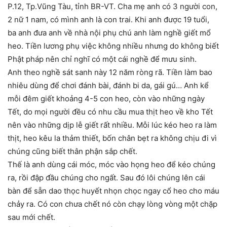
P.12, Tp.Vũng Tàu, tỉnh BR-VT. Cha mẹ anh có 3 người con,
2 nữ 1 nam, có mình anh là con trai. Khi anh được 19 tuổi,
ba anh đưa anh về nhà nội phụ chú anh làm nghề giết mổ
heo. Tiền lương phụ việc không nhiều nhưng do không biết
Phật pháp nên chỉ nghĩ có một cái nghề để mưu sinh.
Anh theo nghề sát sanh này 12 năm ròng rã. Tiền làm bao
nhiêu dùng để chơi đánh bài, đánh bi da, gái gú… Anh kể
mỗi đêm giết khoảng 4-5 con heo, còn vào những ngày
Tết, do mọi người đều có nhu cầu mua thịt heo về kho Tết
nên vào những dịp lễ giết rất nhiều. Mỗi lúc kéo heo ra làm
thịt, heo kêu la thảm thiết, bốn chân bẹt ra không chịu đi vì
chúng cũng biết thân phận sắp chết.
Thế là anh dùng cái móc, móc vào họng heo để kéo chúng
ra, rồi đập đầu chúng cho ngất. Sau đó lôi chúng lên cái
bàn để sẵn dao thọc huyết nhọn chọc ngay cổ heo cho máu
chảy ra. Có con chưa chết nó còn chạy lòng vòng một chặp
sau mới chết.