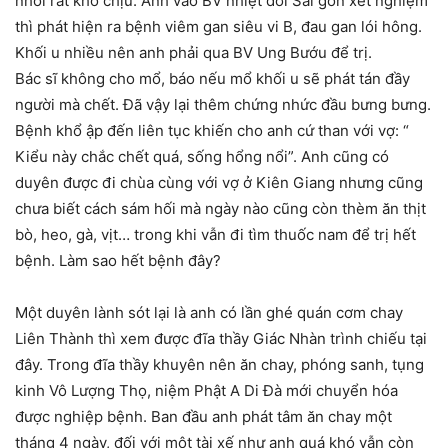
nhối rất khó chịu. Anh vào BV nhiệt đới Sài gòn xét nghiệm
thì phát hiện ra bệnh viêm gan siêu vi B, đau gan lói hông.
Khối u nhiều nên anh phải qua BV Ung Bướu để trị.
Bác sĩ không cho mổ, báo nếu mổ khối u sẽ phát tán đầy
người mà chết. Đã vậy lại thêm chứng nhức đầu bưng bưng.
Bệnh khổ ập đến liên tục khiến cho anh cứ than với vợ: “
Kiểu này chắc chết quá, sống hổng nổi”. Anh cũng có
duyên được đi chùa cùng với vợ ở Kiên Giang nhưng cũng
chưa biết cách sám hối mà ngày nào cũng còn thèm ăn thịt
bò, heo, gà, vịt… trong khi vẫn đi tìm thuốc nam để trị hết
bệnh. Làm sao hết bệnh đây?
Một duyên lành sót lại là anh có lần ghé quán cơm chay
Liên Thành thì xem được đĩa thầy Giác Nhàn trình chiếu tại
đây. Trong đĩa thầy khuyên nên ăn chay, phóng sanh, tụng
kinh Vô Lượng Thọ, niệm Phật A Di Đà mới chuyển hóa
được nghiệp bệnh. Ban đầu anh phát tâm ăn chay một
tháng 4 ngày, đối với một tài xế như anh quá khó vẫn còn