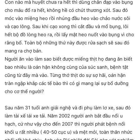
Con nào mà huyết chưa ra hết thì dùng chân đạp vào bụng
cho máu đổ ra hết, không hề có chút thương xót. Sau đó
móc vào miệng heo rồi nhúng đầu heo vào chảo nước sôi
và cạo lông. Sau khi cạo xong thì cắt đầu và mổ bụng, lôi
hết bộ đồ lòng heo ra, rồi lấy mật heo nuốt vào bụng vì cho
rằng bổ. Toàn bộ những thứ này được rửa sạch sẽ sau đó
mang ra chợ bán.
Người ăn vào làm sao biết được miếng thịt họ đang ăn biết
bao nhiêu là oán hận không cùng của súc sanh, bệnh tật
cũng từ đây mà vào. Từng thớ thịt do sự sợ hãi, oán hận
tràn ngập khắp các tế bào thì có gì mang lại sự bổ dưỡng
cho cơ thể người?
Sau năm 31 tuổi anh giải nghệ và đi phụ làm lơ xe, sau đó
làm tài xế lái xe tải. Năm 2002 người anh bắt đầu nổi u
hạch, cứ như vậy cho đến 2007 thì người phát bệnh nổi
khối u rất nhiều ( 40-50 cục u) và mệt mỏi, toàn thân nhức