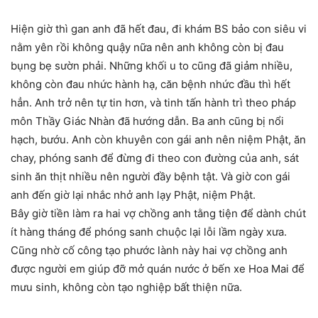
Hiện giờ thì gan anh đã hết đau, đi khám BS bảo con siêu vi
nằm yên rồi không quậy nữa nên anh không còn bị đau
bụng bẹ sườn phải. Những khối u to cũng đã giảm nhiều,
không còn đau nhức hành hạ, căn bệnh nhức đầu thì hết
hẳn. Anh trở nên tự tin hơn, và tinh tấn hành trì theo pháp
môn Thầy Giác Nhàn đã hướng dẫn. Ba anh cũng bị nổi
hạch, bướu. Anh còn khuyên con gái anh nên niệm Phật, ăn
chay, phóng sanh để đừng đi theo con đường của anh, sát
sinh ăn thịt nhiều nên người đầy bệnh tật. Và giờ con gái
anh đến giờ lại nhắc nhở anh lạy Phật, niệm Phật.
Bây giờ tiền làm ra hai vợ chồng anh tằng tiện để dành chút
ít hàng tháng để phóng sanh chuộc lại lỗi lầm ngày xưa.
Cũng nhờ cố công tạo phước lành này hai vợ chồng anh
được người em giúp đỡ mở quán nước ở bến xe Hoa Mai để
mưu sinh, không còn tạo nghiệp bất thiện nữa.