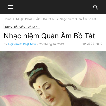
Home
NHẠC PHẬT GIÁO - ĐÀ RA NI
Nhạc niệm Quán Âm Bồ Tát
NHẠC PHẬT GIÁO - ĐÀ RA NI
Nhạc niệm Quán Âm Bồ Tát
2302
0
By
Hội Văn Sĩ Phật Môn
-
25 Tháng Tư, 2019