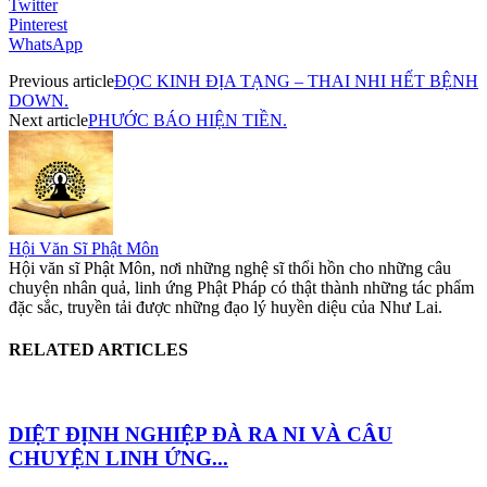
Twitter
Pinterest
WhatsApp
Previous article
ĐỌC KINH ĐỊA TẠNG – THAI NHI HẾT BỆNH
DOWN.
Next article
PHƯỚC BÁO HIỆN TIỀN.
Hội Văn Sĩ Phật Môn
Hội văn sĩ Phật Môn, nơi những nghệ sĩ thổi hồn cho những câu
chuyện nhân quả, linh ứng Phật Pháp có thật thành những tác phẩm
đặc sắc, truyền tải được những đạo lý huyền diệu của Như Lai.
RELATED ARTICLES
DIỆT ĐỊNH NGHIỆP ĐÀ RA NI VÀ CÂU
CHUYỆN LINH ỨNG...