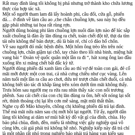
Rất may đình làng tôi không bị phá nhưng trở thành kho chứa lương
thực của hợp tác xã.
Một số người tham lam đã lấy hoành phi, câu đối, cửa gỗ, phiến
đá… ở đình về làm cầu ao ,che chắn chuồng lợn, sau này họ đều
gặp phải những tai họa rất rùng rợn.
Người dùng hoàng phi làm chuồng lợn nuôi đàn lợn nào để lúc sắp
xuất chuồng là đàn ấy lăn đùng ra chết, toàn chết đột tử, thịt da tím
tái nên không thể bán được, dù là bán rẻ, chỉ có đào hố chôn.
Về sau người đó mắc bệnh điên. Một hôm ông trèo lên trên nóc
chuồng lợn, chân giậm tại chỗ, tay chào theo lối nhà binh, miệng hát
vang bài “ Đoàn vệ quốc quân một lần ra đi “, hát xong ông lao đầu
xuống lên xi măng chết bất đắc kỳ tử.
Người dùng phiến đá xanh làm cầu ao thì vợ đẻ toàn con gái, đẻ cố
mãi mới được một con trai, cả nhà cưng chiều như cục vàng. Lên
năm tuổi một lần ra cầu ao chơi, đứa trẻ trượt chân chết đuối, cả nhà
không biết táo tác đi khắp làng trên xóm dưới tìm mãi không thấy.
Trưa hôm sau người mẹ ra rửa rau nhìn thấy xác con nổi trương
phềnh. Sau cái chết của con chị lăn đùng ra ốm, hết sốt nóng lại sốt
rét, thỉnh thoảng chị lại lên cơn mê sảng, mặt mũi thất thần.
Nghe cụ đồ Mão khuyên, chồng chị khiêng phiến đá trả lại đình.
Thế mà mãi nửa năm sau chị mới hồi lại người. Từ ấy, người dân
làng tôi không ai dám sơ múi bất kỳ đồ vật gì của đình, chùa. Họ
bảo phá chùa, đình, đền, miếu là những việc gây nghiệp quả vô
cùng lớn, cái giá phải trả không hề nhỏ. Nghiệp kiếp này đã trả chỉ
là một phần rất nhỏ trong nghiệp báo phải trả hàng vạn kiếp sau