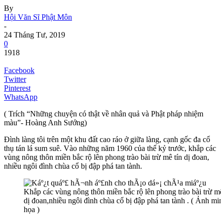
By
Hội Văn Sĩ Phật Môn
-
24 Tháng Tư, 2019
0
1918
Facebook
Twitter
Pinterest
WhatsApp
( Trích “Những chuyện có thật về nhân quả và Phật pháp nhiệm
màu”- Hoàng Anh Sướng)
Đình làng tôi trên một khu đất cao ráo ở giữa làng, cạnh gốc đa cổ
thụ tán lá sum suê. Vào những năm 1960 của thế kỷ trước, khắp các
vùng nông thôn miền bắc rộ lên phong trào bài trừ mê tín dị đoan,
nhiều ngôi đình chùa cổ bị đập phá tan tành.
Khắp các vùng nông thôn miền bắc rộ lên phong trào bài trừ mê
dị đoan,nhiều ngôi đình chùa cổ bị đập phá tan tành . ( Ảnh mi
họa )