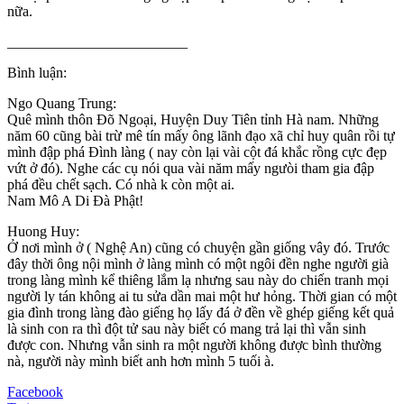
nữa.
_________________________
Bình luận:
Ngo Quang Trung:
Quê mình thôn Đõ Ngoại, Huyện Duy Tiên tỉnh Hà nam. Những
năm 60 cũng bài trừ mê tín mấy ông lãnh đạo xã chỉ huy quân rồi tự
mình đập phá Đình làng ( nay còn lại vài cột đá khắc rồng cực đẹp
vứt ở đó). Nghe các cụ nói qua vài năm mấy ngưòi tham gia đập
phá đều chết sạch. Có nhà k còn một ai.
Nam Mô A Di Đà Phật!
Huong Huy:
Ở nơi mình ở ( Nghệ An) cũng có chuyện gần giống vây đó. Trước
đây thời ông nội mình ở làng mình có một ngôi đền nghe người già
trong làng mình kể thiêng lắm lạ nhưng sau này do chiến tranh mọi
người ly tán không ai tu sửa dần mai một hư hỏng. Thời gian có một
gia đình trong làng đào giếng họ lấy đá ở đền về ghép giếng kết quả
là sinh con ra thì đột tử sau này biết có mang trả lại thì vẫn sinh
được con. Nhưng vẫn sinh ra một người không được bình thường
nà, người này mình biết anh hơn mình 5 tuối à.
Facebook