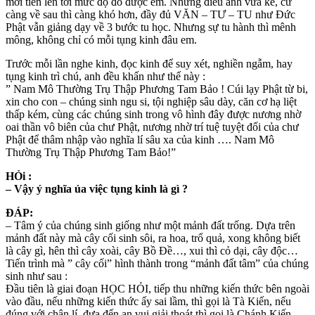
mới tiến lên tới mức độ đó được em. Những điều anh vừa kể, cứ
càng về sau thì càng khó hơn, đầy đủ VĂN – TƯ – TU như Đức
Phật vẫn giảng dạy về 3 bước tu học. Nhưng sự tu hành thì mênh
mông, không chỉ có mỗi tụng kinh đâu em.
Trước mỗi lần nghe kinh, đọc kinh để suy xét, nghiền ngẫm, hay
tụng kinh trì chú, anh đều khấn như thế này :
” Nam Mô Thường Trụ Thập Phương Tam Bảo ! Cúi lạy Phật từ bi,
xin cho con – chúng sinh ngu si, tội nghiệp sâu dày, căn cơ hạ liệt
thấp kém, cùng các chúng sinh trong vô hình đây được nương nhờ
oai thần vô biên của chư Phật, nương nhờ trí tuệ tuyệt đối của chư
Phật để thâm nhập vào nghĩa lí sâu xa của kinh …. Nam Mô
Thường Trụ Thập Phương Tam Bảo!”
HỎi :
– Vậy ý nghĩa ủa việc tụng kinh là gì ?
ĐÁP:
– Tâm ý của chúng sinh giống như một mảnh đất trống. Dựa trên
mảnh đất này mà cây cối sinh sôi, ra hoa, trổ quả, xong không biết
là cây gì, hên thì cây xoài, cây Bồ Đề…, xui thì cỏ dại, cây độc…
Tiến trình mà ” cây cối” hình thành trong “mảnh đất tâm” của chúng
sinh như sau :
Đầu tiên là giai đoạn HỌC HỎI, tiếp thu những kiến thức bên ngoài
vào đầu, nếu những kiến thức ấy sai lầm, thì gọi là Tà Kiến, nếu
đúng với chân lí, đưa đến an vui giải thoát thì gọi là Chánh Kiến.