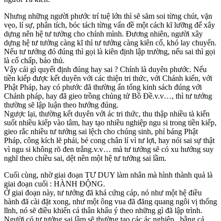
Nhưng những người phước trí tuệ lớn thì sẽ săm soi từng chút, vặn
vẹo, lí sự, phân tích, bóc tách từng vấn đề một cách kĩ lưỡng để xây
dựng nên hệ tư tưởng cho chính mình. Đương nhiên, người xây
dựng hệ tư tưởng càng kĩ thì tư tưởng càng kiên cố, khó lay chuyển.
Nếu tư tưởng đó đúng thì gọi là kiên định lập trường, nếu sai thì gọi
là cố chấp, bảo thủ.
Vậy cái gì quyết định đúng hay sai ? Chính là duyên phước. Nếu
tiền kiếp được kết duyên với các thiện tri thức, với Chánh kiến, với
Phật Pháp, hay có phước đã thường ấn tống kinh sách đúng với
Chánh pháp, hay đã gieo trồng chủng tử Bồ Đề.v.v…, thì tư tưởng
thường sẽ lập luận theo hướng đúng.
Ngược lại, thường kết duyên với ác tri thức, thu thập nhiều tà kiến
suốt nhiều kiếp vào tâm, hay tạo nhiều nghiệp ngu si trong tiền kiếp,
gieo rắc nhiều tư tưởng sai lệch cho chúng sinh, phỉ báng Phật
Pháp, công kích lẽ phải, bẻ cong chân lí vì tư lợi, hay nói sai sự thật
vì ngu si không rõ đen trắng.v.v… mà tư tưởng sẽ có xu hướng suy
nghĩ theo chiều sai, dệt nên một hệ tư tưởng sai lầm.
Cuối cùng, nhờ giai đoạn TƯ DUY làm nhân mà hình thành quả là
giai đoạn cuối : HÀNH ĐỘNG.
Ở giai đoạn này, tư tưởng đã khá cứng cáp, nó như một hệ điều
hành đã cài đặt xong, như một ông vua đã đăng quang ngôi vị thống
lĩnh, nó sẽ điều khiển cả thân khẩu ý theo những gì đã lập trình.
Người có tư tưởng sai lầm sẽ thường tạo các ác nghiệp , bằng cả