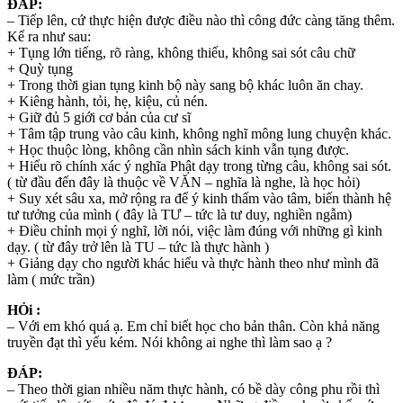
ĐÁP:
– Tiếp lên, cứ thực hiện được điều nào thì công đức càng tăng thêm.
Kể ra như sau:
+ Tụng lớn tiếng, rõ ràng, không thiếu, không sai sót câu chữ
+ Quỳ tụng
+ Trong thời gian tụng kinh bộ này sang bộ khác luôn ăn chay.
+ Kiêng hành, tỏi, hẹ, kiệu, củ nén.
+ Giữ đủ 5 giới cơ bản của cư sĩ
+ Tâm tập trung vào câu kinh, không nghĩ mông lung chuyện khác.
+ Học thuộc lòng, không cần nhìn sách kinh vẫn tụng được.
+ Hiểu rõ chính xác ý nghĩa Phật dạy trong từng câu, không sai sót.
( từ đầu đến đây là thuộc về VĂN – nghĩa là nghe, là học hỏi)
+ Suy xét sâu xa, mở rộng ra để ý kinh thấm vào tâm, biến thành hệ
tư tưởng của mình ( đây là TƯ – tức là tư duy, nghiền ngẫm)
+ Điều chỉnh mọi ý nghĩ, lời nói, việc làm đúng với những gì kinh
dạy. ( từ đây trở lên là TU – tức là thực hành )
+ Giảng dạy cho người khác hiểu và thực hành theo như mình đã
làm ( mức trần)
HỎi :
– Với em khó quá ạ. Em chỉ biết học cho bản thân. Còn khả năng
truyền đạt thì yếu kém. Nói không ai nghe thì làm sao ạ ?
ĐÁP:
– Theo thời gian nhiều năm thực hành, có bề dày công phu rồi thì