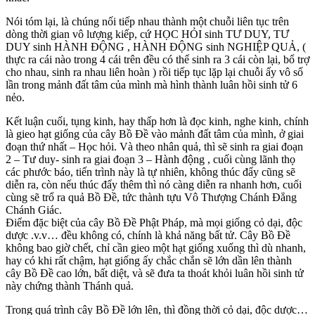
Nói tóm lại, là chúng nối tiếp nhau thành một chuỗi liên tục trên
dòng thời gian vô lượng kiếp, cứ HỌC HỎI sinh TƯ DUY, TƯ
DUY sinh HÀNH ĐỘNG , HÀNH ĐỘNG sinh NGHIỆP QUẢ, (
thực ra cái nào trong 4 cái trên đều có thể sinh ra 3 cái còn lại, bổ trợ
cho nhau, sinh ra nhau liên hoàn ) rồi tiếp tục lặp lại chuỗi ấy vô số
lần trong mảnh đất tâm của mình mà hình thành luân hồi sinh tử 6
nẻo.
Kết luận cuối, tụng kinh, hay thấp hơn là đọc kinh, nghe kinh, chính
là gieo hạt giống của cây Bồ Đề vào mảnh đất tâm của mình, ở giai
đoạn thứ nhất – Học hỏi. Và theo nhân quả, thì sẽ sinh ra giai đoạn
2 – Tư duy- sinh ra giai đoạn 3 – Hành động , cuối cùng lãnh thọ
các phước báo, tiến trình này là tự nhiên, không thúc đẩy cũng sẽ
diễn ra, còn nếu thúc đẩy thêm thì nó càng diễn ra nhanh hơn, cuối
cùng sẽ trổ ra quả Bồ Đề, tức thành tựu Vô Thượng Chánh Đẳng
Chánh Giác.
Điểm đặc biệt của cây Bồ Đề Phật Pháp, mà mọi giống cỏ dại, độc
dược .v.v… đều không có, chính là khả năng bất tử. Cây Bồ Đề
không bao giờ chết, chỉ cần gieo một hạt giống xuống thì dù nhanh,
hay có khi rất chậm, hạt giống ấy chắc chắn sẽ lớn dần lên thành
cây Bồ Đề cao lớn, bất diệt, và sẽ đưa ta thoát khỏi luân hồi sinh tử
này chứng thành Thánh quả.
Trong quá trình cây Bồ Đề lớn lên, thì đồng thời cỏ dại, độc dược…