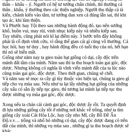
thân – khẩu – ý. Người có hệ tư tưởng chân chính, thì thường cả
thân , khẩu, ý thường theo các thiện nghiệp. Người thu thập cả tà
kiến, chánh kiến vào tâm, tư tưởng đan xen cả đúng lẫn sai, thì khi
tạo ác, khi làm thiện.
Và Phước hay Tội theo sau những hành động đó, tạo nên sướng
khổ, buồn vui, may rủi, vinh nhục kiếp này và nhiều kiếp sau.
Tuy nhiên, cũng phải nói kĩ lại điểm này. 3 bước trên đây không
phải là cố định vĩnh cửu, vì rằng thế gian cái gì cũng vô thường. Cả
học hỏi, hay tư duy , hay hành động đều có tuổi thọ của nó, hết hạn
thì nó sẽ biến mất.
Giống như năm nay ta gieo toàn hạt giống cỏ dại, cây độc trên
mảnh đất tâm của mình. Năm sau thì ta thu hoạch toàn gai góc, độc
dược. Nhưng không có nghĩa là vĩnh viễn mảnh đất của ta lúc nào
cũng toàn gai góc, độc dược. Theo thời gian, chúng sẽ chết.
Và năm sau sẽ mọc ra cây gì tùy thuộc vào hiện tại, chúng ta gieo gì
tiếp cho vụ mùa sau. Nếu như ta lại lấy những hạt giống của những
cây xấu có sẵn ấy tiếp tục gieo, thì tương lai mình lại tiếp tục thu
được những vụ mùa gai góc, độc dược.
Xong nếu ta chán cái cảnh gai góc, độc dược ấy rồi. Ta quyết định
đi lựa những giống cây tốt ở những nơi khác về trồng, như ta tìm
giống cây xoài Cát Hòa Lộc, hay cây nho Mĩ, cây Bồ Đề Ấn
Độ.v.v… trồng và nhổ bỏ những cỏ dại, cây độc dược đang có trên
đất của mình, thì những vụ mùa sau , những gì ta thu hoạch được sẽ
khác.