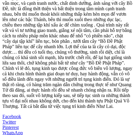
vẫn mọc, và cạnh tranh nước, chất dinh dưỡng, ánh sáng với cây Bồ
Đề, tức là đồng thời thiện và bất thiện trong tâm mình cạnh tranh
nhau, bên thì muốn thoát khỏi những thấp kém hèn mọn để vươn
lên như các bậc Thánh, bên thì muốn xuôi theo những dục lạc,
chiều theo những tập khí xấu ác để chìm xuống . Quá trình này rất
vất vả vì tư tưởng giao tranh, giằng xé nội tâm, cần phải hỗ trợ bằng
cách tu nhiều pháp môn khác nhau để nhổ “cỏ phiền não”, chặt
“cây dại tập khí” liên tục, bón phân , tưới tắm cây “Bồ Đề Phật
Pháp” liên tục để cây nhanh lớn. Lợi thế của ta là cây cỏ dại, độc
dược… thì đều có tuổi thọ, chúng vô thường, sinh rồi diệt, chỉ là
chúng có khả sinh sôi mạnh, lứa trước chết rồi, để lại hạt giống sinh
lứa sau thôi, chứ không phải bất tử như cây “Bồ Đề Phật Pháp”.
Chính vì lẽ đó, tụng kinh tạo được công đức vô biên vô lượng, ngay
cả khi chưa hình thành giai đoạn tư duy, hay hành động, vẫn có vô
số điều lành đến ngay với những người trì tụng kinh điển. Đó là sự
thật rõ ràng, có hàng trăm ngàn dẫn chứng trong thực tế như Quang
Tử đã đăng, ai thực hành rồi đều sẽ nhanh chóng nhận ra. Rồi tiếp
theo sau đó, suốt vô lượng kiếp sau, sẽ tiếp tục sinh ra những thành
tựu vĩ đại nối nhau không dứt, cho đến khi thành tựu Phật Quả Vô
Thượng. Tất cả bắt đầu từ việc tụng trì kinh điển Như Lai.
Facebook
Twitter
Pinterest
WhatsApp