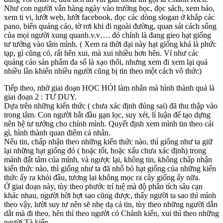
Như con người vẫn hàng ngày vào trường học, đọc sách, xem báo,
xem ti vi, lướt web, lướt facebook, đọc các dòng slogan ở khắp các
pano, biển quảng cáo, tờ rơi khi đi ngoài đường, quan sát cách sống
của mọi người xung quanh.v.v…. đó chính là đang gieo hạt giống
tư tưởng vào tâm mình. ( Xem ra thời đại này hạt giống khá là phức
tạp, gì cũng có, rất hên xui, mà xui nhiều hơn hên. Ví như các
quảng cáo sản phẩm đa số là xạo thôi, nhưng xem đi xem lại quá
nhiều lần khiến nhiều người cũng bị tin theo một cách vô thức)
Tiếp theo, nhờ giai đoạn HỌC HỎI làm nhân mà hình thành quả là
giai đoạn 2 : TƯ DUY.
Dựa trên những kiến thức ( chưa xác định đúng sai) đã thu thập vào
trong tâm. Con người bắt đầu gạn lọc, suy xét, lí luận để tạo dựng
nên hệ tư tưởng cho chính mình. Quyết định xem mình tin theo cái
gì, hình thành quan điểm cá nhân.
Nếu tin, chấp nhận theo những kiến thức nào, thì giống như ta giữ
lại những hạt giống đó ( hoặc tốt, hoặc xấu chưa xác định) trong
mảnh đất tâm của mình, và ngược lại, không tin, không chấp nhận
kiến thức nào, thì giống như ta đã nhổ bỏ hạt giống của những kiến
thức ấy ra khỏi đầu, tương lai không mọc ra cây giống ấy nữa.
Ở giai đoạn này, tùy theo phước trí tuệ mà độ phân tích sâu cạn
khác nhau, người hời hợt sao cũng được, thấy người ta sao thì mình
theo vậy, lười suy tư nên sẽ nhẹ dạ cả tin, tùy theo những người dẫn
dắt mà đi theo, hên thì theo người có Chánh kiến, xui thì theo những
người Tà kiến.