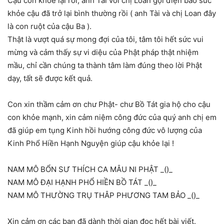
Cậu con khỏe lại rồi, anh Tài với chị Loan gọi điện báo sức
khỏe cậu đã trở lại bình thường rồi ( anh Tài và chị Loan đây
là con ruột của cậu Ba ).
Thật là vượt quá sự mong đợi của tôi, tâm tôi hết sức vui
mừng và cảm thấy sự vi diệu của Phật pháp thật nhiệm
mầu, chỉ cần chúng ta thành tâm làm đúng theo lời Phật
dạy, tất sẽ được kết quả.
Con xin thầm cảm ơn chư Phật- chư Bồ Tát gia hộ cho cậu
con khỏe mạnh, xin cảm niệm công đức của quý anh chị em
đã giúp em tụng Kinh hồi hướng công đức vô lượng của
Kinh Phổ Hiền Hạnh Nguyện giúp cậu khỏe lại !
NAM MÔ BỔN SƯ THÍCH CA MÂU NI PHẬT _()_
NAM MÔ ĐẠI HẠNH PHỔ HIỀN BỒ TÁT _()_
NAM MÔ THƯỜNG TRỤ THÂP PHƯƠNG TAM BẢO _()_
Xin cảm ơn các bạn đã dành thời gian đọc hết bài viết.