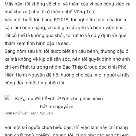
Mấy năm tôi không về chơi và thăm cậu vì bận công việc và
nhà khá xa ( nhà tôi ở thành phố Vũng Tàu).
Vào một buổi tối tháng 6/2018, tôi nghe tin từ dì của tôi là
cậu lâm bệnh nặng, vì tuổi già sức yếu và bệnh viện báo,
rất có thể là không qua khỏi, tôi rất lo và có ý định về quê
thăm xem tình hình cậu ra sao.
Sáng hôm sau khi tôi được biết tin cậu bệnh, thương cậu ở
xa mà không về kịp để săn sóc, nên tôi quyết định nhờ anh
chị em Phật tử trong nhóm Bảo Tháp Group đọc kinh Phổ
Hiền Hạnh Nguyện để hồi hướng cho cậu, mọi người ai nấy
cũng đều nhiệt tình nhận lời.
Kinh Phổ Hiền Hạnh Nguyện
Với một số người chưa hiểu đạo, thì việc làm này chỉ mang
tính chất “phù phiếm”, nhưng tôi, cũng như các anh chị em