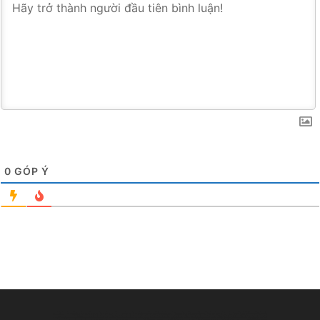
0
GÓP Ý