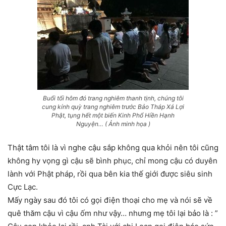
Buổi tối hôm đó trang nghiêm thanh tịnh, chúng tôi
cung kính quỳ trang nghiêm trước Bảo Tháp Xá Lợi
Phật, tụng hết một biến Kinh Phổ Hiền Hạnh
Nguyện… ( Ảnh minh họa )
Thật tâm tôi là vì nghe cậu sắp không qua khỏi nên tôi cũng
không hy vọng gì cậu sẽ bình phục, chỉ mong cậu có duyên
lành với Phật pháp, rồi qua bên kia thế giới được siêu sinh
Cực Lạc.
Mấy ngày sau đó tôi có gọi điện thoại cho mẹ và nói sẽ về
quê thăm cậu vì cậu ốm như vậy… nhưng mẹ tôi lại bảo là : ”