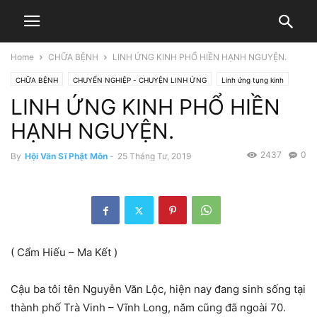
Home
CHỮA BỆNH
LINH ỨNG KINH PHỔ HIỀN HẠNH NGUYỆN.
CHỮA BỆNH
CHUYỂN NGHIỆP - CHUYỆN LINH ỨNG
Linh ứng tụng kinh
LINH ỨNG KINH PHỔ HIỀN
TRUYỆN HAY
TRUYỆN VIỆT NAM
HẠNH NGUYỆN.
2437
0
By
Hội Văn Sĩ Phật Môn
-
25 Tháng Tư, 2019
( Cẩm Hiếu – Ma Kết )
Cậu ba tôi tên Nguyễn Văn Lộc, hiện nay đang sinh sống tại
thành phố Trà Vinh – Vĩnh Long, năm cũng đã ngoài 70.