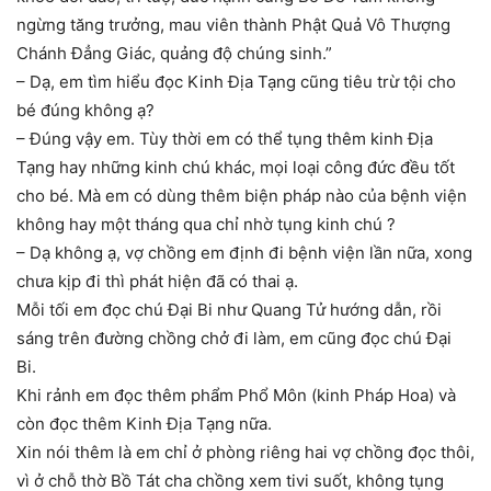
ngừng tăng trưởng, mau viên thành Phật Quả Vô Thượng
Chánh Đẳng Giác, quảng độ chúng sinh.”
– Dạ, em tìm hiểu đọc Kinh Địa Tạng cũng tiêu trừ tội cho
bé đúng không ạ?
– Đúng vậy em. Tùy thời em có thể tụng thêm kinh Địa
Tạng hay những kinh chú khác, mọi loại công đức đều tốt
cho bé. Mà em có dùng thêm biện pháp nào của bệnh viện
không hay một tháng qua chỉ nhờ tụng kinh chú ?
– Dạ không ạ, vợ chồng em định đi bệnh viện lần nữa, xong
chưa kịp đi thì phát hiện đã có thai ạ.
Mỗi tối em đọc chú Đại Bi như Quang Tử hướng dẫn, rồi
sáng trên đường chồng chở đi làm, em cũng đọc chú Đại
Bi.
Khi rảnh em đọc thêm phẩm Phổ Môn (kinh Pháp Hoa) và
còn đọc thêm Kinh Địa Tạng nữa.
Xin nói thêm là em chỉ ở phòng riêng hai vợ chồng đọc thôi,
vì ở chỗ thờ Bồ Tát cha chồng xem tivi suốt, không tụng