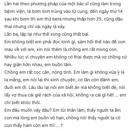
Lần hai theo phương pháp của một bác sĩ cũng làm trong
bệnh viện, là bơm tinh trùng vào tử cung, đến ngày thứ 14
sau khi bơm thì em thử beta nhưng thấp hơn 25, cũng đậu
thai nhưng chỉ vài ngày là xảy.
Lần ba, lặp lại như thế xong cũng thất bại.
Em không biết em phải đọc kinh gì, sám hối thế nào để con
mau về với em, xin nói thêm là chồng em rất mong con.
Nhiều lúc vì chuyện em không có thai được mà vợ chồng cứ
hay giận hờn nhau, em buồn lắm.
Chồng em rất cọc cằn, nóng tính. Em làm gì không vừa ý là
la mắng, em nói lại thì sinh chuyện, có lần còn đánh em,
đuổi em đi. Lâu lâu lại nói em biết ăn mà không biết đẻ, nói
lấy vợ thua cái giẻ rách của xã hội, không ra cái gì hết … em
chỉ biết khóc thôi.
Em đâu muốn vậy đâu? Em tủi thân lắm, thấy người ta ẵm
con mà lòng em buồn vô hạn, chồng nói thấy người ta có
con thấy ham còn em thì … ?