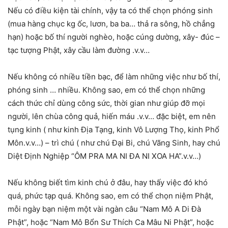
Nếu có điều kiện tài chính, vậy ta có thể chọn phóng sinh
(mua hàng chục kg ốc, lươn, ba ba… thả ra sông, hồ chẳng
hạn) hoặc bố thí người nghèo, hoặc cúng dường, xây- đúc –
tạc tượng Phật, xây cầu làm đường .v.v…
Nếu không có nhiều tiền bạc, để làm những việc như bố thí,
phóng sinh … nhiều. Không sao, em có thể chọn những
cách thức chỉ dùng công sức, thời gian như giúp đỡ mọi
người, lên chùa công quả, hiến máu .v.v… đặc biệt, em nên
tụng kinh ( như kinh Địa Tạng, kinh Vô Lượng Thọ, kinh Phổ
Môn.v.v…) – trì chú ( như chú Đại Bi, chú Vãng Sinh, hay chú
Diệt Định Nghiệp “ÔM PRA MA NI ĐA NI XOA HA”.v.v…)
Nếu không biết tìm kinh chú ở đâu, hay thấy việc đó khó
quá, phức tạp quá. Không sao, em có thể chọn niệm Phật,
mỗi ngày bạn niệm một vài ngàn câu “Nam Mô A Di Đà
Phật”, hoặc “Nam Mô Bổn Sư Thích Ca Mâu Ni Phật”, hoặc