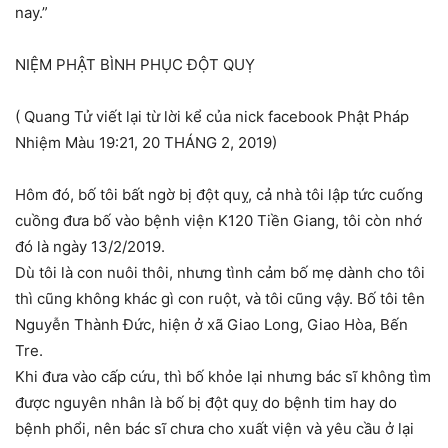
nay.”
NIỆM PHẬT BÌNH PHỤC ĐỘT QUỴ
( Quang Tử viết lại từ lời kể của nick facebook Phật Pháp
Nhiệm Màu 19:21, 20 THÁNG 2, 2019)
Hôm đó, bố tôi bất ngờ bị đột quỵ, cả nhà tôi lập tức cuống
cuồng đưa bố vào bệnh viện K120 Tiền Giang, tôi còn nhớ
đó là ngày 13/2/2019.
Dù tôi là con nuôi thôi, nhưng tình cảm bố mẹ dành cho tôi
thì cũng không khác gì con ruột, và tôi cũng vậy. Bố tôi tên
Nguyễn Thành Đức, hiện ở xã Giao Long, Giao Hòa, Bến
Tre.
Khi đưa vào cấp cứu, thì bố khỏe lại nhưng bác sĩ không tìm
được nguyên nhân là bố bị đột quỵ do bệnh tim hay do
bệnh phổi, nên bác sĩ chưa cho xuất viện và yêu cầu ở lại