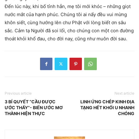
Đến lúc này, khi bố tỉnh hẳn, mẹ tôi mới khóc – những giọt
nước mắt của hạnh phúc. Chúng tôi ai nấy đều vui mừng
khôn siết, cùng hướng lên chư Phật với lòng biết ơn sâu
sắc. Cảm tạ Người đã soi lối, cho chúng con một con đường
thoát khỏi khổ đau, cho đời nay, cũng như muôn đời sau.
Previous article
Next article
3 BÍ QUYẾT “CẦU ĐƯỢC
LINH ỨNG CHÉP KINH ĐỊA
ƯỚC THẤY”- BIẾN ƯỚC MƠ
TẠNG HẾT KHỐI U NHANH
THÀNH HIỆN THỰC
CHÓNG