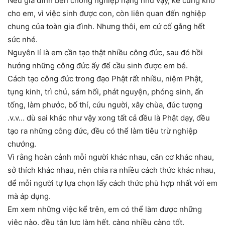
Nếu gia đình bên chồng nghiệp nặng như vậy, kể cũng khó
cho em, vì việc sinh được con, còn liên quan đến nghiệp
chung của toàn gia đình. Nhưng thôi, em cứ cố gắng hết
sức nhé.
Nguyên lí là em cần tạo thật nhiều công đức, sau đó hồi
hướng những công đức ấy để cầu sinh được em bé.
Cách tạo công đức trong đạo Phật rất nhiều, niệm Phật,
tụng kinh, trì chú, sám hối, phát nguyện, phóng sinh, ấn
tống, làm phước, bố thí, cứu người, xây chùa, đúc tượng
.v.v… dù sai khác như vậy xong tất cả đều là Phật dạy, đều
tạo ra những công đức, đều có thể làm tiêu trừ nghiệp
chướng.
Vì rằng hoàn cảnh mỗi người khác nhau, căn cơ khác nhau,
sở thích khác nhau, nên chia ra nhiều cách thức khác nhau,
để mỗi người tự lựa chọn lấy cách thức phù hợp nhất với em
mà áp dụng.
Em xem những việc kể trên, em có thể làm được những
việc nào, đều tận lực làm hết, càng nhiều càng tốt.