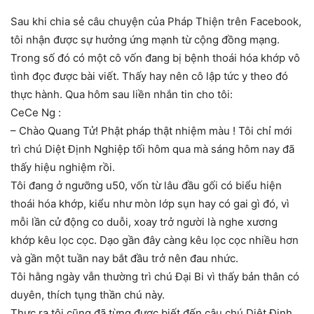
Sau khi chia sẻ câu chuyện của Pháp Thiện trên Facebook,
tôi nhận được sự hưởng ứng mạnh từ cộng đồng mạng.
Trong số đó có một cô vốn đang bị bệnh thoái hóa khớp vô
tình đọc được bài viết. Thấy hay nên cô lập tức y theo đó
thực hành. Qua hôm sau liền nhắn tin cho tôi:
CeCe Ng :
– Chào Quang Tử! Phật pháp thật nhiệm màu ! Tôi chỉ mới
trì chú Diệt Định Nghiệp tối hôm qua mà sáng hôm nay đã
thấy hiệu nghiệm rồi.
Tôi đang ở ngưỡng u50, vốn từ lâu đầu gối có biểu hiện
thoái hóa khớp, kiểu như mòn lớp sụn hay có gai gì đó, vì
mỗi lần cử động co duỗi, xoay trở người là nghe xương
khớp kêu lọc cọc. Dạo gần đây càng kêu lọc cọc nhiều hơn
và gần một tuần nay bắt đầu trở nên đau nhức.
Tôi hằng ngày vẫn thường trì chú Đại Bi vì thấy bản thân có
duyên, thích tụng thần chú này.
Thực ra tôi cũng đã từng được biết đến câu chú Diệt Định