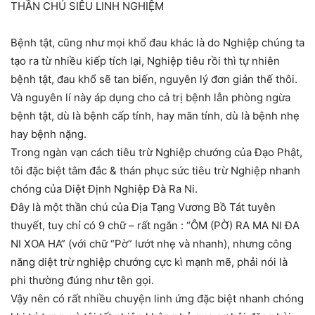
THẦN CHÚ SIÊU LINH NGHIỆM
Bệnh tật, cũng như mọi khổ đau khác là do Nghiệp chúng ta
tạo ra từ nhiều kiếp tích lại, Nghiệp tiêu rồi thì tự nhiên
bệnh tật, đau khổ sẽ tan biến, nguyên lý đơn giản thế thôi.
Và nguyên lí này áp dụng cho cả trị bệnh lẫn phòng ngừa
bệnh tật, dù là bệnh cấp tính, hay mãn tính, dù là bệnh nhẹ
hay bệnh nặng.
Trong ngàn vạn cách tiêu trừ Nghiệp chướng của Đạo Phật,
tôi đặc biệt tâm đắc & thán phục sức tiêu trừ Nghiệp nhanh
chóng của Diệt Định Nghiệp Đà Ra Ni.
Đây là một thần chú của Địa Tạng Vương Bồ Tát tuyên
thuyết, tuy chỉ có 9 chữ – rất ngắn : “ÔM (PỜ) RA MA NI ĐA
NI XOA HA” (với chữ “Pờ” lướt nhẹ và nhanh), nhưng công
năng diệt trừ nghiệp chướng cực kì mạnh mẽ, phải nói là
phi thường đúng như tên gọi.
Vậy nên có rất nhiều chuyện linh ứng đặc biệt nhanh chóng