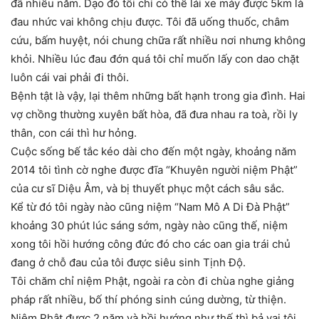
đã nhiều năm. Dạo đó tôi chỉ có thể lái xe máy được 5km là
đau nhức vai không chịu được. Tôi đã uống thuốc, châm
cứu, bấm huyệt, nói chung chữa rất nhiều nơi nhưng không
khỏi. Nhiều lúc đau đớn quá tôi chỉ muốn lấy con dao chặt
luôn cái vai phải đi thôi.
Bệnh tật là vậy, lại thêm những bất hạnh trong gia đình. Hai
vợ chồng thường xuyên bất hòa, đã đưa nhau ra toà, rồi ly
thân, con cái thì hư hỏng.
Cuộc sống bế tắc kéo dài cho đến một ngày, khoảng năm
2014 tôi tình cờ nghe được đĩa “Khuyên người niệm Phật”
của cư sĩ Diệu Âm, và bị thuyết phục một cách sâu sắc.
Kể từ đó tôi ngày nào cũng niệm “Nam Mô A Di Đà Phật”
khoảng 30 phút lúc sáng sớm, ngày nào cũng thế, niệm
xong tôi hồi hướng công đức đó cho các oan gia trái chủ
đang ở chỗ đau của tôi được siêu sinh Tịnh Độ.
Tôi chăm chỉ niệm Phật, ngoài ra còn đi chùa nghe giảng
pháp rất nhiều, bố thí phóng sinh cúng dường, từ thiện.
Niệm Phật được 2 năm và hồi hướng như thế thì bả vai tôi