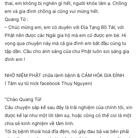
thai, em không bị nghén gì hết, người khỏe lắm ạ. Chồng
em và gia đình chồng ai cũng vui mừng hết.
Quang Tử :
– Chúc mừng em, em có duyên với Địa Tạng Bồ Tát, với
Phật nên được các Ngài gia hộ mà em có được em bé. Hi
vọng qua chuyện này mà cả gia đình em bắt đầu cùng tu
tập dần. Cầu cho ánh sáng của chư Phật luôn soi sáng gia
đình em !
NHỜ NIỆM PHẬT chữa lành bệnh & CẢM HÓA GIA ĐÌNH
( Tâm sự từ nick facebook Thuy Nguyen)
“Chào Quang Tử!
Câu chuyện sắp kể sau đây là trải nghiệm của chính tôi, xin
được kể lại như một lời tâm sự, hoặc cũng có thể coi là một
chia sẻ kinh nghiệm về tâm linh.
Tôi bị bệnh thoái hoá đĩa đệm, nó gây đau bả vai bên phải