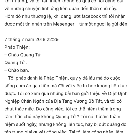
khi trì tụng, và tôi tất nhiên không bỏ qua cơ hội đăng bài
về những chuyện linh ứng liên quan đến thần chú này.
Hôm đó như thường lệ, khi đang lướt facebook thì tôi nhận
được một tin nhắn trên Mesenger – từ một người lạ gửi đến:
7 tháng 7 năm 2018 22:29
Pháp Thiện:
– Chào Quang Tử.
Quang Tử :
– Chào bạn.
– Tôi pháp danh là Pháp Thiện, quy y đã lâu mà do cuộc
sống cơm áo gạo tiền mà đối với việc tu học không liên tục
được. Tôi có xem qua những bài bạn giới thiệu về Diệt Định
Nghiệp Chân Ngôn của Địa Tạng Vương Bồ Tát, và tôi có
chút thắc mắc. Do công việc, tôi có thể niệm thầm trong
tâm thần chú này không Quang Tử ? Tôi có thử âm thầm
niệm suốt ngày, nhưng không liên tục, hay bị đứt quãng do
tập trung giải quyết công việc. Tại tôi làm công nhân, lắm