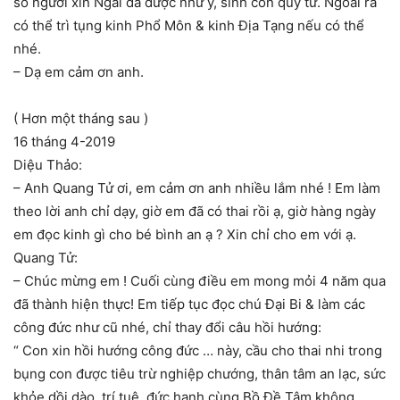
số người xin Ngài đã được như ý, sinh con quý tử. Ngoài ra
có thể trì tụng kinh Phổ Môn & kinh Địa Tạng nếu có thể
nhé.
– Dạ em cảm ơn anh.
( Hơn một tháng sau )
16 tháng 4-2019
Diệu Thảo:
– Anh Quang Tử ơi, em cảm ơn anh nhiều lắm nhé ! Em làm
theo lời anh chỉ dạy, giờ em đã có thai rồi ạ, giờ hàng ngày
em đọc kinh gì cho bé bình an ạ ? Xin chỉ cho em với ạ.
Quang Tử:
– Chúc mừng em ! Cuối cùng điều em mong mỏi 4 năm qua
đã thành hiện thực! Em tiếp tục đọc chú Đại Bi & làm các
công đức như cũ nhé, chỉ thay đổi câu hồi hướng:
“ Con xin hồi hướng công đức … này, cầu cho thai nhi trong
bụng con được tiêu trừ nghiệp chướng, thân tâm an lạc, sức
khỏe dồi dào, trí tuệ, đức hạnh cùng Bồ Đề Tâm không