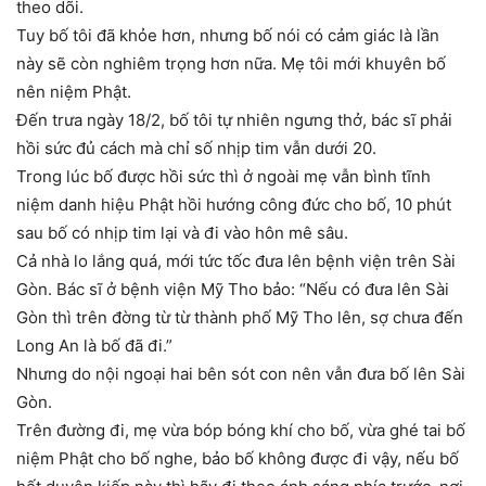
theo dõi.
Tuy bố tôi đã khỏe hơn, nhưng bố nói có cảm giác là lần
này sẽ còn nghiêm trọng hơn nữa. Mẹ tôi mới khuyên bố
nên niệm Phật.
Đến trưa ngày 18/2, bố tôi tự nhiên ngưng thở, bác sĩ phải
hồi sức đủ cách mà chỉ số nhịp tim vẫn dưới 20.
Trong lúc bố được hồi sức thì ở ngoài mẹ vẫn bình tĩnh
niệm danh hiệu Phật hồi hướng công đức cho bố, 10 phút
sau bố có nhịp tim lại và đi vào hôn mê sâu.
Cả nhà lo lắng quá, mới tức tốc đưa lên bệnh viện trên Sài
Gòn. Bác sĩ ở bệnh viện Mỹ Tho bảo: “Nếu có đưa lên Sài
Gòn thì trên đờng từ từ thành phố Mỹ Tho lên, sợ chưa đến
Long An là bố đã đi.”
Nhưng do nội ngoại hai bên sót con nên vẫn đưa bố lên Sài
Gòn.
Trên đường đi, mẹ vừa bóp bóng khí cho bố, vừa ghé tai bố
niệm Phật cho bố nghe, bảo bố không được đi vậy, nếu bố