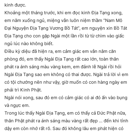
kinh được.
Khoảng một tháng trước, khi em đọc kinh Địa Tạng xong,
em nằm xuống ngủ, miệng vẫn luôn niệm thầm “Nam Mô
Đại Nguyện Địa Tạng Vương Bồ Tát”, em nguyện xin Bồ Tát
Địa Tạng cho con gặp Ngài một lần rồi từ từ chìm vào giấc
ngủ lúc nào không biết.
Điều kỳ diệu đã hiện ra, em cảm giác em vẫn nằm căn
phòng đó, em thấy Ngài Địa Tạng rất cao lớn, toàn thân
phát ra ánh sáng màu vàng kem, em đảnh lễ Ngài rồi hỏi
Ngài Địa Tạng sao em không có thai được. Ngài trả lời vì em
có tội chướng nên như vậy, giờ muốn có con hàng ngày em
phải trì Kinh Phật.
Ngài nói xong, sau đó em có cảm giác có ai đó ấn vào bụng
và ngực em.
Trong lúc thấy Ngài Địa Tạng, em có thấy cả Đức Phật nữa,
thân Phật phát ra ánh sáng màu vàng rất đẹp … đến khi tỉnh
dậy em còn nhớ rất rõ. Sau đó không lâu em phát hiện có