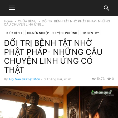
Home
CHỮA BỆNH
ĐỐI TRỊ BỆNH TẬT NHỜ PHẬT PHÁP- NHỮNG
CÂU CHUYỆN LINH ỨNG...
CHỮA BỆNH
CHUYỂN NGHIỆP - CHUYỆN LINH ỨNG
TRUYỆN HAY
ĐỐI TRỊ BỆNH TẬT NHỜ
TRUYỆN VIỆT NAM
PHẬT PHÁP- NHỮNG CÂU
CHUYỆN LINH ỨNG CÓ
THẬT
5473
0
By
Hội Văn Sĩ Phật Môn
-
3 Tháng Hai, 2020