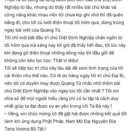
Nghiệp từ lâu, nhưng do thấy rất nhiều bài chú khác và
công năng khác nhau nên tôi chưa kịp ghi nhớ thì đã quên
bẵng đi, cho tới cú lướt điện thoại tối hôm qua, dừng trúng
ngay bài viết của Quang Tử.
Tôi chỉ mới bắt đầu trì chú Diệt Định Nghiệp chân ngôn từ
tối hôm qua mà sáng nay tới giờ đã thấy hết đau, tới lúc này
khi đang gõ điện thoại những dòng này thì đầu gối đã
không còn kêu lọc cọc. Thật vi diệu!
Tôi sẽ tiếp tục trì chú này lâu dài để xem tình trạng của tôi
cải thiện như thế nào. Có lẽ do hằng ngày tôi trì chú Đại Bi,
nên tôi có duyên may được Quang Tử nhắc nhở thêm bài
chú Diệt Định Nghiệp vào ngay lúc tôi cần nhất ? Tôi xin
chia sẻ để mọi người hiểu rằng chỉ có tu tập là cách duy
nhất giúp ta đạt được sự an yên trong cõi Ta Bà này !
– Vâng, xin chúc mừng cô đã gặt hái được những kết quả tốt
lành khi ứng dụng Phật Pháp. Nam Mô Đại Nguyện Địa
Tạng Vương Bồ Tát !