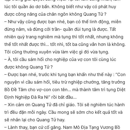
lúc tôi quần áo dơ bẩn. Không biết như vậy có phát huy
được công năng của chân ngôn không Quang Tử ?
– Như vậy cũng được bạn nhé, bạn có thể linh động, miễn
đừng nằm, và đừng cởi trần- quần đùi tụng là được. Tất
nhiên quỳ trang nghiêm mà tụng thì tốt nhất, nhưng không
thể tốt nhất được thì… tốt nhì, tốt ba cũng vẫn hơn là không.
Tôi cũng thường xuyên vừa làm việc gì đó vừa tụng.
– À, tôi cầu sám hối cho nghiệp của vợ con tôi cùng lúc
được không Quang Tử ?
– Được bạn nhé, trước khi tụng bạn khấn như thế này : “Con
nguyện vì cầu sám hối, tiêu trừ nghiệp chướng, tăng trưởng
Bồ Đề Tâm cho vợ-con con tên… mà thành tâm trì tụng Diệt
Định Nghiệp Đà Ra Ni” rồi bắt đầu…
– Xin cảm ơn Quang Tử đã chỉ giáo. Tôi sẽ nghiêm túc hành
trì đều đặn mỗi ngày. Cầu mong sẽ sớm cho kết quả tốt và
sẽ nhắn lại cho Quang Tử hay.
– Lành thay, bạn cứ cố gắng. Nam Mô Địa Tạng Vương Bồ