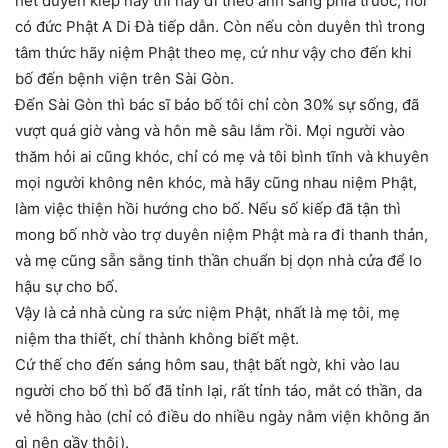
hết duyên kiếp này thì hãy đi theo ánh sáng phía trước, nơi
có đức Phật A Di Đà tiếp dẫn. Còn nếu còn duyên thì trong
tâm thức hãy niệm Phật theo mẹ, cứ như vậy cho đến khi
bố đến bệnh viện trên Sài Gòn.
Đến Sài Gòn thì bác sĩ bảo bố tôi chỉ còn 30% sự sống, đã
vượt quá giờ vàng và hôn mê sâu lắm rồi. Mọi người vào
thăm hỏi ai cũng khóc, chỉ có mẹ và tôi bình tĩnh và khuyên
mọi người không nên khóc, mà hãy cũng nhau niệm Phật,
làm việc thiện hồi hướng cho bố. Nếu số kiếp đã tận thì
mong bố nhờ vào trợ duyên niệm Phật mà ra đi thanh thản,
và mẹ cũng sẵn sằng tinh thần chuẩn bị dọn nhà cửa để lo
hậu sự cho bố.
Vậy là cả nhà cùng ra sức niệm Phật, nhất là mẹ tôi, mẹ
niệm tha thiết, chí thành không biết mệt.
Cứ thế cho đến sáng hôm sau, thật bất ngờ, khi vào lau
người cho bố thì bố đã tỉnh lại, rất tỉnh táo, mắt có thần, da
vẻ hồng hào (chỉ có điều do nhiều ngày nằm viện không ăn
gì nên gầy thôi).