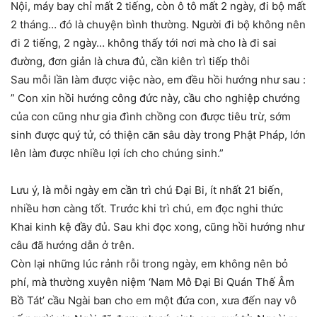
Nội, máy bay chỉ mất 2 tiếng, còn ô tô mất 2 ngày, đi bộ mất
2 tháng… đó là chuyện bình thường. Người đi bộ không nên
đi 2 tiếng, 2 ngày… không thấy tới nơi mà cho là đi sai
đường, đơn giản là chưa đủ, cần kiên trì tiếp thôi
Sau mỗi lần làm được việc nào, em đều hồi hướng như sau :
” Con xin hồi hướng công đức này, cầu cho nghiệp chướng
của con cũng như gia đình chồng con được tiêu trừ, sớm
sinh được quý tử, có thiện căn sâu dày trong Phật Pháp, lớn
lên làm được nhiều lợi ích cho chúng sinh.”
Lưu ý, là mỗi ngày em cần trì chú Đại Bi, ít nhất 21 biến,
nhiều hơn càng tốt. Trước khi trì chú, em đọc nghi thức
Khai kinh kệ đầy đủ. Sau khi đọc xong, cũng hồi hướng như
câu đã hướng dẫn ở trên.
Còn lại những lúc rảnh rỗi trong ngày, em không nên bỏ
phí, mà thường xuyên niệm ‘Nam Mô Đại Bi Quán Thế Âm
Bồ Tát’ cầu Ngài ban cho em một đứa con, xưa đến nay vô