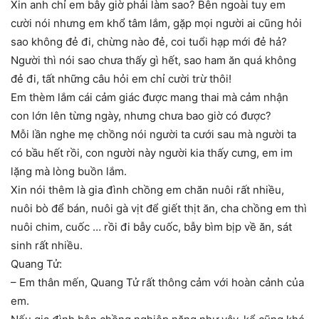
Xin anh chỉ em bây giờ phải làm sao? Bên ngoài tuy em
cười nói nhưng em khổ tâm lắm, gặp mọi người ai cũng hỏi
sao không đẻ đi, chừng nào đẻ, coi tuổi hạp mới đẻ hả?
Người thì nói sao chưa thấy gì hết, sao ham ăn quá không
đẻ đi, tất những câu hỏi em chỉ cười trừ thôi!
Em thèm lắm cái cảm giác được mang thai mà cảm nhận
con lớn lên từng ngày, nhưng chưa bao giờ có được?
Mỗi lần nghe mẹ chồng nói người ta cưới sau mà người ta
có bầu hết rồi, con người này người kia thấy cưng, em im
lặng mà lòng buồn lắm.
Xin nói thêm là gia đình chồng em chăn nuôi rất nhiều,
nuôi bò để bán, nuôi gà vịt để giết thịt ăn, cha chồng em thì
nuôi chim, cuốc … rồi đi bẫy cuốc, bẫy bìm bịp về ăn, sát
sinh rất nhiều.
Quang Tử:
– Em thân mến, Quang Tử rất thông cảm với hoàn cảnh của
em.