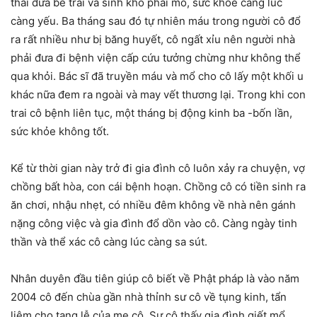
thai đứa bé trai và sinh khó phải mổ, sức khỏe càng lúc
càng yếu. Ba tháng sau đó tự nhiên máu trong người cô đổ
ra rất nhiều như bị băng huyết, cô ngất xỉu nên người nhà
phải đưa đi bệnh viện cấp cứu tưởng chừng như không thể
qua khỏi. Bác sĩ đã truyền máu và mổ cho cô lấy một khối u
khác nữa đem ra ngoài và may vết thương lại. Trong khi con
trai cô bệnh liên tục, một tháng bị động kinh ba -bốn lần,
sức khỏe không tốt.
Kể từ thời gian này trở đi gia đình cô luôn xảy ra chuyện, vợ
chồng bất hòa, con cái bệnh hoạn. Chồng cô có tiền sinh ra
ăn chơi, nhậu nhẹt, có nhiều đêm không về nhà nên gánh
nặng công việc và gia đình đổ dồn vào cô. Càng ngày tinh
thần và thể xác cô càng lúc càng sa sút.
Nhân duyên đầu tiên giúp cô biết về Phật pháp là vào năm
2004 cô đến chùa gần nhà thỉnh sư cô về tụng kinh, tẩn
liệm cho tang lễ của mẹ cô. Sư cô thấy gia đình giết mổ