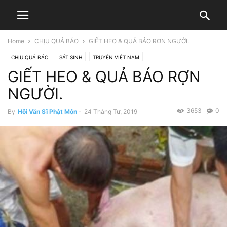
Home
CHỊU QUẢ BÁO
GIẾT HEO & QUẢ BÁO RỢN NGƯỜI.
CHỊU QUẢ BÁO
SÁT SINH
TRUYỆN VIỆT NAM
GIẾT HEO & QUẢ BÁO RỢN
NGƯỜI.
3653
0
By
Hội Văn Sĩ Phật Môn
-
24 Tháng Tư, 2019