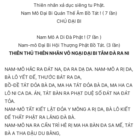
Thiên nhân xả dục siêng tu Phật.
Nam Mô Đại Bi Quán Thế Âm Bồ Tát ! ( 7 lần)
CHÚ ĐẠI BI
Nam Mô A Di Đà Phật ! (7 lần )
Nam-mô Ðại Bi Hội Thượng Phật Bồ Tát. (3 lần)
THIÊN THỦ THIÊN NHÃN VÔ NGẠI ĐẠI BI TÂM ĐÀ RA NI
NAM-MÔ HẮC RA ĐÁT NA, ĐA RA DẠ DA. NAM-MÔ A RỊ DA,
BÀ LÔ YẾT ĐẾ, THƯỚC BÁT RA DA,
BỒ-ĐỀ TÁT ĐỎA BÀ DA, MA HA TÁT ĐỎA BÀ DA, MA HA CA
LÔ NI CA DA. ÁN, TÁT BÀN RA PHẠT DUỆ SỐ ĐÁT NA ĐÁT
TỎA.
NAM-MÔ TẤT KIẾT LẬT ĐỎA Y MÔNG A RỊ DA, BÀ LÔ KIẾT
ĐẾ THẤT PHẬT RA LĂNG ĐÀ BÀ.
NAM-MÔ NA RA CẨN TRÌ HÊ RỊ MA HA BÀN ĐA SA MẾ, TÁT
BÀ A THA ĐẬU DU BẰNG,