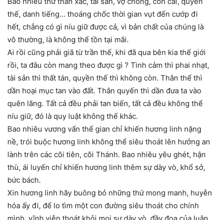
Bao nhiêu thứ thân xác, tài sản, vợ chồng, con cái, quyền
thế, danh tiếng… thoáng chốc thời gian vụt đến cướp đi
hết, chẳng có gì níu giữ được cả, vì bản chất của chúng là
vô thường, là không thể tồn tại mãi.
Ai rồi cũng phải giã từ trần thế, khi đã qua bên kia thế giới
rồi, ta đâu còn mang theo được gì ? Tình cảm thì phai nhạt,
tài sản thì thất tán, quyền thế thì không còn. Thân thể thì
dần hoại mục tan vào đất. Thân quyến thì dần đưa ta vào
quên lãng. Tất cả đều phải tan biến, tất cả đều không thể
níu giữ, đó là quy luật không thể khác.
Bao nhiêu vương vấn thế gian chỉ khiến hương linh nặng
nề, trói buộc hương linh không thể siêu thoát lên hưởng an
lành trên các cõi tiên, cõi Thánh. Bao nhiêu yêu ghét, hận
thù, ái luyến chỉ khiến hương linh thêm sự dày vò, khổ sở,
bức bách.
Xin hương linh hãy buông bỏ những thứ mong manh, huyễn
hóa ấy đi, để lo tìm một con đường siêu thoát cho chính
mình, vĩnh viễn thoát khỏi mọi sự dày vò, đầy đọa của luân