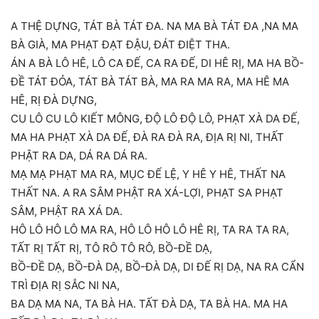
A THỆ DỰNG, TÁT BÀ TÁT ĐA. NA MA BÀ TÁT ĐA ,NA MA
BÀ GIÀ, MA PHẠT ĐẠT ĐẬU, ĐÁT ĐIỆT THA.
ÁN A BÀ LÔ HÊ, LÔ CA ĐẾ, CA RA ĐẾ, DI HÊ RỊ, MA HA BỒ-
ĐỀ TÁT ĐỎA, TÁT BÀ TÁT BÀ, MA RA MA RA, MA HÊ MA
HÊ, RỊ ĐÀ DỰNG,
CU LÔ CU LÔ KIẾT MÔNG, ĐỘ LÔ ĐỘ LÔ, PHẠT XÀ DA ĐẾ,
MA HA PHẠT XÀ DA ĐẾ, ĐÀ RA ĐÀ RA, ĐỊA RỊ NI, THẤT
PHẬT RA DA, DÁ RA DÁ RA.
MẠ MẠ PHẠT MA RA, MỤC ĐẾ LỆ, Y HÊ Y HÊ, THẤT NA
THẤT NA. A RA SÂM PHẬT RA XÁ-LỢI, PHẠT SA PHẠT
SÂM, PHẬT RA XÁ DA.
HÔ LÔ HÔ LÔ MA RA, HÔ LÔ HÔ LÔ HÊ RỊ, TA RA TA RA,
TẤT RỊ TẤT RỊ, TÔ RÔ TÔ RÔ, BỒ-ĐỀ DẠ,
BỒ-ĐỀ DẠ, BỒ-ĐÀ DẠ, BỒ-ĐÀ DẠ, DI ĐẾ RỊ DẠ, NA RA CẨN
TRÌ ĐỊA RỊ SẮC NI NA,
BA DẠ MA NA, TA BÀ HA. TẤT ĐÀ DẠ, TA BÀ HA. MA HA