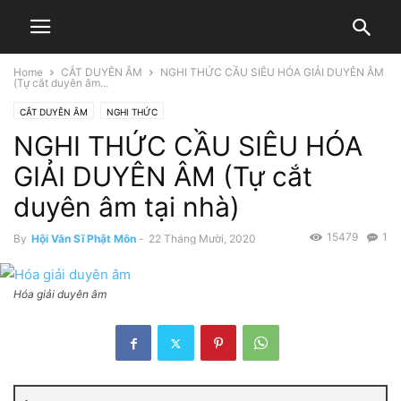
Home
CẮT DUYÊN ÂM
NGHI THỨC CẦU SIÊU HÓA GIẢI DUYÊN ÂM
(Tự cắt duyên âm...
CẮT DUYÊN ÂM
NGHI THỨC
NGHI THỨC CẦU SIÊU HÓA
GIẢI DUYÊN ÂM (Tự cắt
duyên âm tại nhà)
15479
1
By
Hội Văn Sĩ Phật Môn
-
22 Tháng Mười, 2020
Hóa giải duyên âm