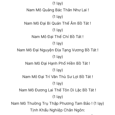
(1 lạy)
Nam Mô Quảng Bác Thân Như Lai !
(1 lạy)
Nam Mô Đại Bi Quán Thế Âm Bồ Tát !
(1 lạy)
Nam Mô Đại Thế Chí Bồ Tát !
(1 lạy)
Nam Mô Đại Nguyện Địa Tạng Vương Bồ Tát !
(1 lạy)
Nam Mô Đại Hạnh Phổ Hiền Bồ Tát !
(1 lạy)
Nam Mô Đại Trí Văn Thù Sư Lợi Bồ Tát !
(1 lạy)
Nam Mô Đương Lai Thế Tôn Di Lặc Bồ Tát !
(1 lạy)
Nam Mô Thường Trụ Thập Phương Tam Bảo ! (1 lạy)
Tịnh Khẩu Nghiệp Chân Ngôn: