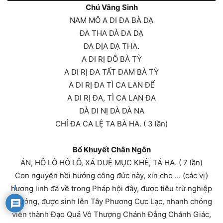
Chú Vãng Sinh
Audio
NAM MÔ A DI ĐA BÀ DẠ
ÐA THA DÀ ĐA DẠ
ÐA ĐỊA DẠ THA.
A DI RỊ ĐÔ BÀ TỲ
A DI RỊ ĐA TẤT ĐAM BÀ TỲ
A DI RỊ ĐA TÌ CA LAN ĐẾ
A DI RỊ ĐA, TÌ CA LAN ĐA
DÀ DI NỊ DÀ DÀ NA
CHỈ ĐA CA LỆ TA BÀ HA. ( 3 lần)
Bổ Khuyết Chân Ngôn
ÁN, HÔ LÔ HÔ LÔ, XẢ DUỆ MỤC KHẾ, TÁ HA. ( 7 lần)
Con nguyện hồi hướng công đức này, xin cho … (các vị)
hương linh đã về trong Pháp hội đây, được tiêu trừ nghiệp
1
chướng, được sinh lên Tây Phương Cực Lạc, nhanh chóng
viên thành Đạo Quả Vô Thượng Chánh Đẳng Chánh Giác,