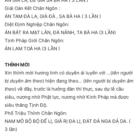
ÁN GIÀ LA, ĐẾ GIA SA BÀ HA ( 3 LẦN )
Giải Oán Kết Chân Ngôn :
ÁN TAM ĐÀ LA, GIÀ ĐÀ , SA BÀ HA ( 3 LẦN )
Diệt Định Nghiệp Chân Ngôn:
ÁN BÁT RA MẠT LÂN, ĐÀ NẢNH, TA BÀ HA (3 LẦN)
Tịnh Pháp Giới Chân Ngôn:
ÁN LAM TOÁ HA (3 LẦN )
THỈNH MỜI
Xin thỉnh mời hương linh có duyên ái luyến với …(
tên người
bị duyên âm theo
) hiện đang theo… (
tên người bị duyên âm
theo
) về đây, trước là hưởng đàn thí thực, sau dự lễ cầu
siêu, nương nhờ Phật lực, nương nhờ Kinh Pháp mà được
siêu thăng Tịnh Độ.
Phổ Triệu Thỉnh Chân Ngôn:
NAM MÔ BỘ BỘ ĐẾ LỊ, GIÀ RỊ ĐA LỊ, ĐÁT ĐÁ NGA ĐÁ DA. (
3 lần)