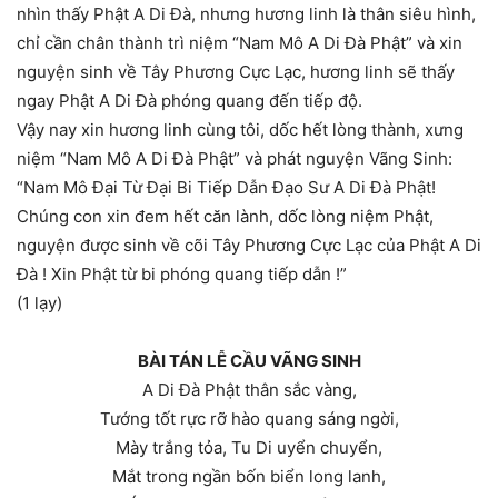
nhìn thấy Phật A Di Đà, nhưng hương linh là thân siêu hình,
chỉ cần chân thành trì niệm “Nam Mô A Di Đà Phật” và xin
nguyện sinh về Tây Phương Cực Lạc, hương linh sẽ thấy
ngay Phật A Di Đà phóng quang đến tiếp độ.
Vậy nay xin hương linh cùng tôi, dốc hết lòng thành, xưng
niệm “Nam Mô A Di Đà Phật” và phát nguyện Vãng Sinh:
“Nam Mô Đại Từ Đại Bi Tiếp Dẫn Đạo Sư A Di Đà Phật!
Chúng con xin đem hết căn lành, dốc lòng niệm Phật,
nguyện được sinh về cõi Tây Phương Cực Lạc của Phật A Di
Đà ! Xin Phật từ bi phóng quang tiếp dẫn !”
(1 lạy)
BÀI TÁN LỄ CẦU VÃNG SINH
A Di Đà Phật thân sắc vàng,
Tướng tốt rực rỡ hào quang sáng ngời,
Mày trắng tỏa, Tu Di uyển chuyển,
Mắt trong ngần bốn biển long lanh,