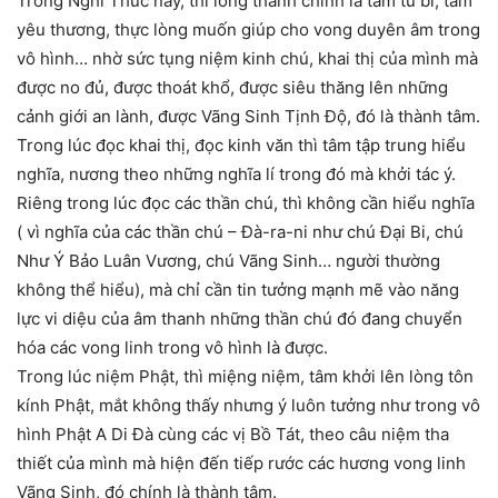
Trong Nghi Thức này, thì lòng thành chính là tâm từ bi, tâm
yêu thương, thực lòng muốn giúp cho vong duyên âm trong
vô hình… nhờ sức tụng niệm kinh chú, khai thị của mình mà
được no đủ, được thoát khổ, được siêu thăng lên những
cảnh giới an lành, được Vãng Sinh Tịnh Độ, đó là thành tâm.
Trong lúc đọc khai thị, đọc kinh văn thì tâm tập trung hiểu
nghĩa, nương theo những nghĩa lí trong đó mà khởi tác ý.
Riêng trong lúc đọc các thần chú, thì không cần hiểu nghĩa
( vì nghĩa của các thần chú – Đà-ra-ni như chú Đại Bi, chú
Như Ý Bảo Luân Vương, chú Vãng Sinh… người thường
không thể hiểu), mà chỉ cần tin tưởng mạnh mẽ vào năng
lực vi diệu của âm thanh những thần chú đó đang chuyển
hóa các vong linh trong vô hình là được.
Trong lúc niệm Phật, thì miệng niệm, tâm khởi lên lòng tôn
kính Phật, mắt không thấy nhưng ý luôn tưởng như trong vô
hình Phật A Di Đà cùng các vị Bồ Tát, theo câu niệm tha
thiết của mình mà hiện đến tiếp rước các hương vong linh
Vãng Sinh, đó chính là thành tâm.