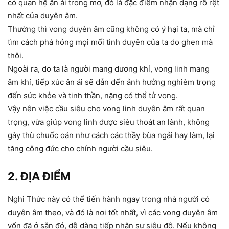
có quan hệ ân ái trong mơ, đó là đặc điểm nhận dạng rõ rệt
nhất của duyên âm.
Thường thì vong duyên âm cũng không có ý hại ta, mà chỉ
tìm cách phá hỏng mọi mối tình duyên của ta do ghen mà
thôi.
Ngoài ra, do ta là người mang dương khí, vong linh mang
âm khí, tiếp xúc ân ái sẽ dẫn đến ảnh hưởng nghiêm trọng
đến sức khỏe và tinh thần, nặng có thể tử vong.
Vậy nên việc cầu siêu cho vong linh duyên âm rất quan
trọng, vừa giúp vong linh được siêu thoát an lành, không
gây thù chuốc oán như cách các thầy bùa ngải hay làm, lại
tăng công đức cho chính người cầu siêu.
2. ĐỊA ĐIỂM
Nghi Thức này có thể tiến hành ngay trong nhà người có
duyên âm theo, và đó là nơi tốt nhất, vì các vong duyên âm
vốn đã ở sẵn đó, dễ dàng tiếp nhận sự siêu độ. Nếu không