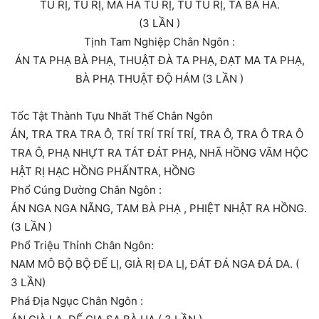
TU RỊ, TU RỊ, MA HA TU RỊ, TU TU RỊ, TA BÀ HA.
(3 LẦN )
Tịnh Tam Nghiệp Chân Ngôn :
ÁN TA PHẠ BÀ PHẠ, THUẬT ĐÀ TA PHẠ, ĐẠT MA TA PHẠ,
BÀ PHẠ THUẬT ĐỘ HÁM (3 LẦN )
Tốc Tật Thành Tựu Nhất Thế Chân Ngôn
ÁN, TRA TRA TRA Ô, TRÍ TRÍ TRÍ TRÍ, TRA Ô, TRA Ô TRA Ô
TRA Ô, PHẠ NHỰT RA TÁT ĐÁT PHẠ, NHÃ HỒNG VÃM HỘC
HẬT RỊ HẠC HỒNG PHẤNTRA, HỒNG
Phổ Cúng Dường Chân Ngôn :
ÁN NGA NGA NÃNG, TAM BÀ PHẠ , PHIỆT NHẬT RA HỒNG.
(3 LẦN )
Phổ Triệu Thỉnh Chân Ngôn:
NAM MÔ BỘ BỘ ĐẾ LỊ, GIÀ RỊ ĐA LỊ, ĐÁT ĐÁ NGA ĐÁ DA. (
3 LẦN)
Phá Địa Ngục Chân Ngôn :