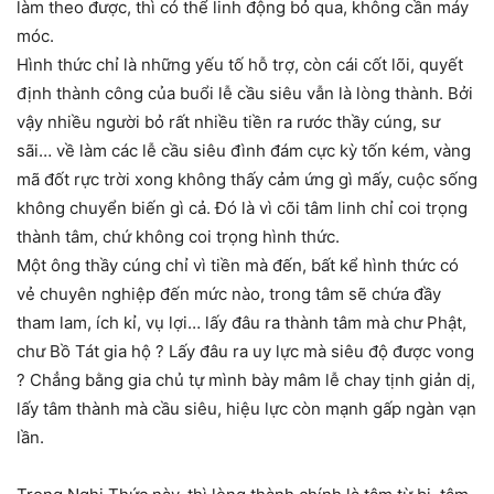
làm theo được, thì có thể linh động bỏ qua, không cần máy
móc.
Hình thức chỉ là những yếu tố hỗ trợ, còn cái cốt lõi, quyết
định thành công của buổi lễ cầu siêu vẫn là lòng thành. Bởi
vậy nhiều người bỏ rất nhiều tiền ra rước thầy cúng, sư
sãi… về làm các lễ cầu siêu đình đám cực kỳ tốn kém, vàng
mã đốt rực trời xong không thấy cảm ứng gì mấy, cuộc sống
không chuyển biến gì cả. Đó là vì cõi tâm linh chỉ coi trọng
thành tâm, chứ không coi trọng hình thức.
Một ông thầy cúng chỉ vì tiền mà đến, bất kể hình thức có
vẻ chuyên nghiệp đến mức nào, trong tâm sẽ chứa đầy
tham lam, ích kỉ, vụ lợi… lấy đâu ra thành tâm mà chư Phật,
chư Bồ Tát gia hộ ? Lấy đâu ra uy lực mà siêu độ được vong
? Chẳng bằng gia chủ tự mình bày mâm lễ chay tịnh giản dị,
lấy tâm thành mà cầu siêu, hiệu lực còn mạnh gấp ngàn vạn
lần.