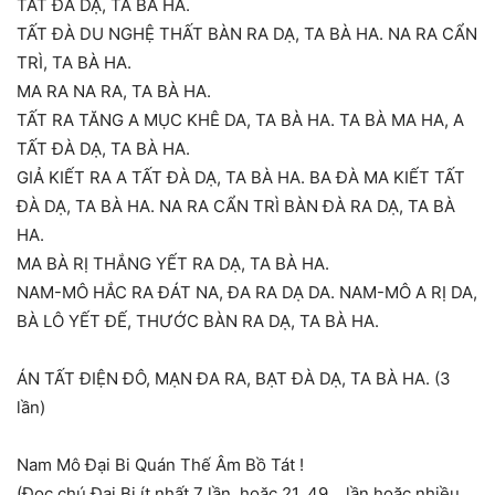
TẤT ĐÀ DẠ, TA BÀ HA.
TẤT ĐÀ DU NGHỆ THẤT BÀN RA DẠ, TA BÀ HA. NA RA CẨN
TRÌ, TA BÀ HA.
MA RA NA RA, TA BÀ HA.
TẤT RA TĂNG A MỤC KHÊ DA, TA BÀ HA. TA BÀ MA HA, A
TẤT ĐÀ DẠ, TA BÀ HA.
GIẢ KIẾT RA A TẤT ĐÀ DẠ, TA BÀ HA. BA ĐÀ MA KIẾT TẤT
ĐÀ DẠ, TA BÀ HA. NA RA CẨN TRÌ BÀN ĐÀ RA DẠ, TA BÀ
HA.
MA BÀ RỊ THẮNG YẾT RA DẠ, TA BÀ HA.
NAM-MÔ HẮC RA ĐÁT NA, ĐA RA DẠ DA. NAM-MÔ A RỊ DA,
BÀ LÔ YẾT ĐẾ, THƯỚC BÀN RA DẠ, TA BÀ HA.
ÁN TẤT ĐIỆN ĐÔ, MẠN ĐA RA, BẠT ĐÀ DẠ, TA BÀ HA. (3
lần)
Nam Mô Đại Bi Quán Thế Âm Bồ Tát !
(Đọc chú Đại Bi ít nhất 7 lần, hoặc 21, 49… lần hoặc nhiều