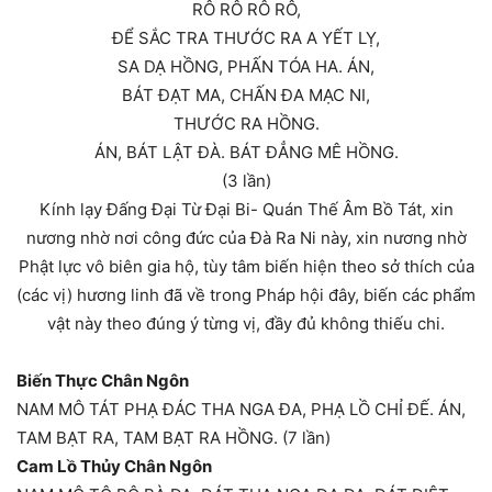
RÔ RÔ RÔ RÔ,
ĐỂ SẮC TRA THƯỚC RA A YẾT LỴ,
SA DẠ HỒNG, PHẤN TÓA HA. ÁN,
BÁT ĐẠT MA, CHẤN ĐA MẠC NI,
THƯỚC RA HỒNG.
ÁN, BÁT LẬT ĐÀ. BÁT ĐẲNG MÊ HỒNG.
(3 lần)
Kính lạy Đấng Đại Từ Đại Bi- Quán Thế Âm Bồ Tát, xin
nương nhờ nơi công đức của Đà Ra Ni này, xin nương nhờ
Phật lực vô biên gia hộ, tùy tâm biến hiện theo sở thích của
(các vị) hương linh đã về trong Pháp hội đây, biến các phẩm
vật này theo đúng ý từng vị, đầy đủ không thiếu chi.
Biến Thực Chân Ngôn
NAM MÔ TÁT PHẠ ĐÁC THA NGA ĐA, PHẠ LỒ CHỈ ĐẾ. ÁN,
TAM BẠT RA, TAM BẠT RA HỒNG. (7 lần)
Cam Lồ Thủy Chân Ngôn