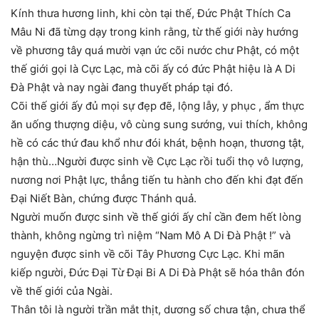
Kính thưa hương linh, khi còn tại thế, Đức Phật Thích Ca
Mâu Ni đã từng dạy trong kinh rằng, từ thế giới này hướng
về phương tây quá mười vạn ức cõi nước chư Phật, có một
thế giới gọi là Cực Lạc, mà cõi ấy có đức Phật hiệu là A Di
Đà Phật và nay ngài đang thuyết pháp tại đó.
Cõi thế giới ấy đủ mọi sự đẹp đẽ, lộng lẫy, y phục , ẩm thực
ăn uống thượng diệu, vô cùng sung sướng, vui thích, không
hề có các thứ đau khổ như đói khát, bệnh hoạn, thương tật,
hận thù…Người được sinh về Cực Lạc rồi tuổi thọ vô lượng,
nương nơi Phật lực, thẳng tiến tu hành cho đến khi đạt đến
Đại Niết Bàn, chứng được Thánh quả.
Người muốn được sinh về thế giới ấy chỉ cần đem hết lòng
thành, không ngừng trì niệm “Nam Mô A Di Đà Phật !” và
nguyện được sinh về cõi Tây Phương Cực Lạc. Khi mãn
kiếp người, Đức Đại Từ Đại Bi A Di Đà Phật sẽ hóa thân đón
về thế giới của Ngài.
Thân tôi là người trần mắt thịt, dương số chưa tận, chưa thể