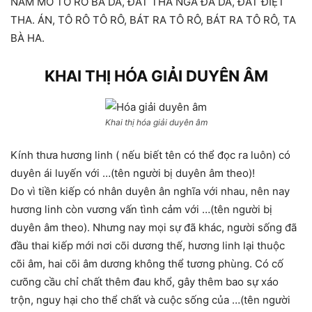
NAM MÔ TÔ RÔ BÀ DA, ĐÁT THA NGA ĐA DA, ĐÁT ĐIỆT
THA. ÁN, TÔ RÔ TÔ RÔ, BÁT RA TÔ RÔ, BÁT RA TÔ RÔ, TA
BÀ HA.
KHAI THỊ HÓA GIẢI DUYÊN ÂM
Khai thị hóa giải duyên âm
Kính thưa hương linh ( nếu biết tên có thể đọc ra luôn) có
duyên ái luyến với …(tên người bị duyên âm theo)!
Do vì tiền kiếp có nhân duyên ân nghĩa với nhau, nên nay
hương linh còn vương vấn tình cảm với …(tên người bị
duyên âm theo). Nhưng nay mọi sự đã khác, người sống đã
đầu thai kiếp mới nơi cõi dương thế, hương linh lại thuộc
cõi âm, hai cõi âm dương không thể tương phùng. Có cố
cưõng cầu chỉ chất thêm đau khổ, gây thêm bao sự xáo
trộn, nguy hại cho thể chất và cuộc sống của …(tên người