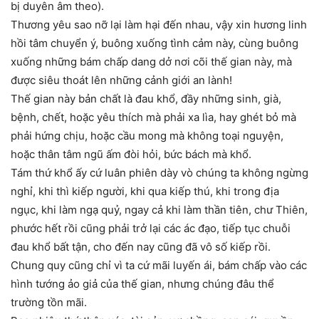
bị duyên âm theo).
Thương yêu sao nỡ lại làm hại đến nhau, vậy xin hương linh
hồi tâm chuyển ý, buông xuống tình cảm này, cùng buông
xuống những bám chấp dang dở nơi cõi thế gian này, mà
được siêu thoát lên những cảnh giới an lành!
Thế gian này bản chất là đau khổ, đầy những sinh, già,
bệnh, chết, hoặc yêu thích mà phải xa lìa, hay ghét bỏ mà
phải hứng chịu, hoặc cầu mong mà không toại nguyện,
hoặc thân tâm ngũ ấm đòi hỏi, bức bách mà khổ.
Tám thứ khổ ấy cứ luân phiên dày vò chúng ta không ngừng
nghỉ, khi thì kiếp người, khi qua kiếp thú, khi trong địa
ngục, khi làm ngạ quỷ, ngay cả khi làm thần tiên, chư Thiên,
phước hết rồi cũng phải trở lại các ác đạo, tiếp tục chuỗi
đau khổ bất tận, cho đến nay cũng đã vô số kiếp rồi.
Chung quy cũng chỉ vì ta cứ mãi luyến ái, bám chấp vào các
hình tướng ảo giả của thế gian, nhưng chúng đâu thể
trường tồn mãi.