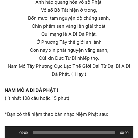
Ánh hào quang hóa vô số Phật,
Vô số Bồ Tát hiện ở trong,
Bốn mươi tám nguyện độ chúng sanh,
Chín phẩm sen vàng lên giải thoát,
Qui mạng lễ A Di Đà Phật,
Ở Phương Tây thế giới an lành
Con nay xin phát nguyện vãng sanh,
Cúi xin Đức Từ Bi nhiếp thọ.
Nam Mô Tây Phương Cực Lạc Thế Giới Đại Từ Đại Bi A Di
Đà Phật. ( 1 lạy )
NAM MÔ A DI ĐÀ PHẬT !
( ít nhất 108 câu hoặc 15 phút)
*Bạn có thể niệm theo bản nhạc Niệm Phật sau:
Trình
00:00
00:00
chơi