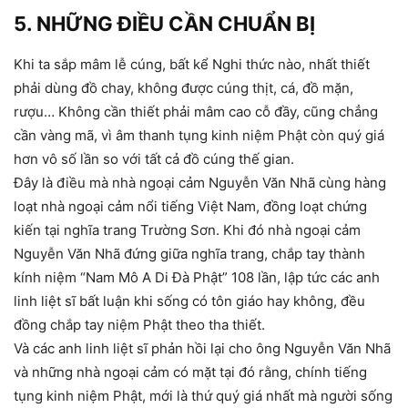
5. NHỮNG ĐIỀU CẦN CHUẨN BỊ
Khi ta sắp mâm lễ cúng, bất kể Nghi thức nào, nhất thiết
phải dùng đồ chay, không được cúng thịt, cá, đồ mặn,
rượu… Không cần thiết phải mâm cao cỗ đầy, cũng chẳng
cần vàng mã, vì âm thanh tụng kinh niệm Phật còn quý giá
hơn vô số lần so với tất cả đồ cúng thế gian.
Đây là điều mà nhà ngoại cảm Nguyễn Văn Nhã cùng hàng
loạt nhà ngoại cảm nổi tiếng Việt Nam, đồng loạt chứng
kiến tại nghĩa trang Trường Sơn. Khi đó nhà ngoại cảm
Nguyễn Văn Nhã đứng giữa nghĩa trang, chắp tay thành
kính niệm “Nam Mô A Di Đà Phật” 108 lần, lập tức các anh
linh liệt sĩ bất luận khi sống có tôn giáo hay không, đều
đồng chắp tay niệm Phật theo tha thiết.
Và các anh linh liệt sĩ phản hồi lại cho ông Nguyễn Văn Nhã
và những nhà ngoại cảm có mặt tại đó rằng, chính tiếng
tụng kinh niệm Phật, mới là thứ quý giá nhất mà người sống