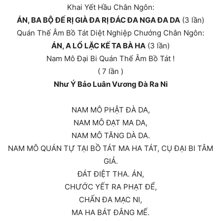
Khai Yết Hầu Chân Ngôn:
ÁN, BA BỘ ĐẾ RỊ GIÀ ĐA RỊ ĐÁC ĐA NGA ĐA DA
(3 lần)
Quán Thế Âm Bồ Tát Diệt Nghiệp Chướng Chân Ngôn:
ÁN, A LỔ LẶC KẾ TA BÀ HA
(3 lần)
Nam Mô Đại Bi Quán Thế Âm Bồ Tát !
( 7 lần )
Như Ý Bảo Luân Vương Đà Ra Ni
NAM MÔ PHẬT ĐÀ DA,
NAM MÔ ÐẠT MA DA,
NAM MÔ TĂNG DÀ DA.
NAM MÔ QUÁN TỰ TẠI BỒ TÁT MA HA TÁT, CỤ ĐẠI BI TÂM
GIẢ.
ÐÁT ĐIỆT THA. ÁN,
CHƯỚC YẾT RA PHẠT ĐỂ,
CHẤN ĐA MẠC NI,
MA HA BÁT ĐẮNG MẾ.