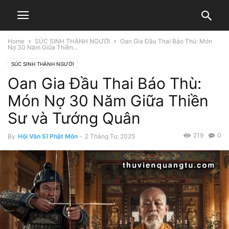
Home
SÚC SINH THÀNH NGƯỜI
Oan Gia Đầu Thai Báo Thù: Món
Nợ 30 Năm Giữa Thiền...
SÚC SINH THÀNH NGƯỜI
Oan Gia Đầu Thai Báo Thù:
Món Nợ 30 Năm Giữa Thiền
Sư và Tướng Quân
219
0
By
Hội Văn Sĩ Phật Môn
-
2 Tháng Tư, 2025