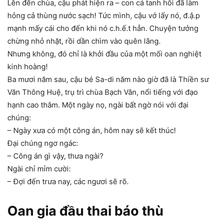
Lên đến chùa, cậu phát hiện ra – con cá tanh hôi đã làm
hỏng cả thùng nước sạch! Tức mình, cậu vớ lấy nó, đ.ậ.p
mạnh mấy cái cho đến khi nó c.h.ế.t hẳn. Chuyện tưởng
chừng nhỏ nhặt, rồi dần chìm vào quên lãng.
Nhưng không, đó chỉ là khởi đầu của một mối oan nghiệt
kinh hoàng!
Ba mươi năm sau, cậu bé Sa-di năm nào giờ đã là Thiền sư
Văn Thông Huệ, trụ trì chùa Bạch Vân, nổi tiếng với đạo
hạnh cao thâm. Một ngày nọ, ngài bất ngờ nói với đại
chúng:
– Ngày xưa có một công án, hôm nay sẽ kết thúc!
Đại chúng ngơ ngác:
– Công án gì vậy, thưa ngài?
Ngài chỉ mỉm cười:
– Đợi đến trưa nay, các ngươi sẽ rõ.
Oan gia đầu thai báo thù