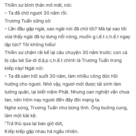
Thiền sư bình thản mở mắt, nói:
– Ta đã chờ ngươi 30 năm rồi.
Trương Tuấn sững sờ:
– Lần đầu gặp ngài, sao ngài nói đã chờ tôi? Mà tại sao tôi
vừa thấy ngài đã tự dưng nổi nóng, muốn g.i.ế.t c.h.ế.t ngay
lập tức? Tôi không hiểu!
Thiền sư chậm rãi kể lại câu chuyện 30 năm trước: con cá
bị cậu bé Sa-di đ.ậ.p c.h.ế.t chính là Trương Tuấn trong
kiếp này! Ngài nói:
– Ta đã sám hối suốt 30 năm, làm nhiều công đức hồi
hướng cho ngươi. Nhờ vậy, ngươi mới được tái sinh làm
tướng quân, lại biết niệm Phật. Nhưng oan nghiệt vẫn chưa
tan, nên hôm nay ngươi đến đây đòi mạng ta.
Nghe xong, Trương Tuấn như bừng tỉnh. Ông buông cung,
làm một bài kệ:
“Trả thù qua lại bao giờ dứt,
Kiếp kiếp gặp nhau há ngẫu nhiên.