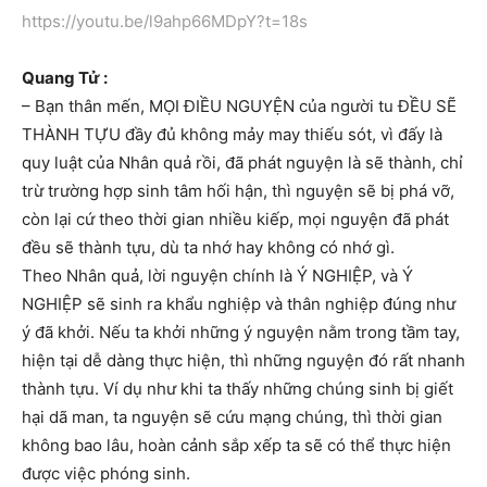
https://youtu.be/l9ahp66MDpY?t=18s
Quang Tử :
– Bạn thân mến, MỌI ĐIỀU NGUYỆN của người tu ĐỀU SẼ
THÀNH TỰU đầy đủ không mảy may thiếu sót, vì đấy là
quy luật của Nhân quả rồi, đã phát nguyện là sẽ thành, chỉ
trừ trường hợp sinh tâm hối hận, thì nguyện sẽ bị phá vỡ,
còn lại cứ theo thời gian nhiều kiếp, mọi nguyện đã phát
đều sẽ thành tựu, dù ta nhớ hay không có nhớ gì.
Theo Nhân quả, lời nguyện chính là Ý NGHIỆP, và Ý
NGHIỆP sẽ sinh ra khẩu nghiệp và thân nghiệp đúng như
ý đã khởi. Nếu ta khởi những ý nguyện nằm trong tầm tay,
hiện tại dễ dàng thực hiện, thì những nguyện đó rất nhanh
thành tựu. Ví dụ như khi ta thấy những chúng sinh bị giết
hại dã man, ta nguyện sẽ cứu mạng chúng, thì thời gian
không bao lâu, hoàn cảnh sắp xếp ta sẽ có thể thực hiện
được việc phóng sinh.