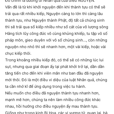
Đó chính là đường đi Nhân quả của điều NGUYỆN.
Vấn đề là từ khi khởi nguyện đến khi thành tựu có thể sẽ
trải qua rất nhiều kiếp, Nguyện càng to lớn thì càng lâu
thành tựu, như Nguyện thành Phật, độ tất cả chúng sinh
thì sẽ trải qua số kiếp nhiều như số cát của vô lượng sông
Hằng tích lũy công đức vô cùng khủng khiếp, tu tập vô số
pháp môn, gieo duyên với vô số chúng sinh…, còn những
nguyện nho nhỏ thì sẽ nhanh hơn, một vài kiếp, hoặc vài
chục kiếp thôi.
Trong khoảng nhiều kiếp đó, có thể sẽ có những lúc lui
sụt, nhưng qua giai đoạn ấy lại phát khởi trở lại, dần dần
tăng tiến cho đến khi viên mãn như ban đầu đã nguyện
mới thôi. Đó là một điều vi diệu của luật Nhân quả, chúng
ta cần nhớ kĩ để ứng dụng trong việc tu hành.
Nếu muốn cho điều đã nguyện thành tựu nhanh hơn,
mạnh mẽ hơn, chúng ta nên làm nhiều công đức khác
nhau, hồi hướng cho điều nguyện ấy mau thành tựu.
Giống như trong kinh Bi Hoa, các vị vương tử, quan lại, bà