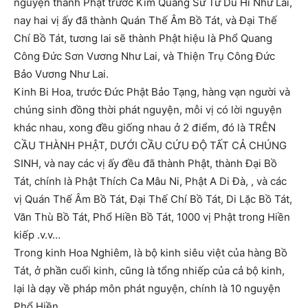
nguyện thành Phật trước Kim Quang Sư Tử Du Hí Như Lai,
nay hai vị ấy đã thành Quán Thế Âm Bồ Tát, và Đại Thế
Chí Bồ Tát, tương lai sẽ thành Phật hiệu là Phổ Quang
Công Đức Sơn Vương Như Lai, và Thiện Trụ Công Đức
Bảo Vương Như Lai.
Kinh Bi Hoa, trước Đức Phật Bảo Tạng, hàng vạn người và
chúng sinh đồng thời phát nguyện, mỗi vị có lời nguyện
khác nhau, xong đều giống nhau ở 2 điểm, đó là TRÊN
CẦU THÀNH PHẬT, DƯỚI CẦU CỨU ĐỘ TẤT CẢ CHÚNG
SINH, và nay các vị ấy đều đã thành Phật, thành Đại Bồ
Tát, chính là Phật Thích Ca Mâu Ni, Phật A Di Đà, , và các
vị Quán Thế Âm Bồ Tát, Đại Thế Chí Bồ Tát, Di Lặc Bồ Tát,
Văn Thù Bồ Tát, Phổ Hiền Bồ Tát, 1000 vị Phật trong Hiền
kiếp .v.v…
Trong kinh Hoa Nghiêm, là bộ kinh siêu việt của hàng Bồ
Tát, ở phần cuối kinh, cũng là tổng nhiếp của cả bộ kinh,
lại là dạy về pháp môn phát nguyện, chính là 10 nguyện
Phổ Hiền.