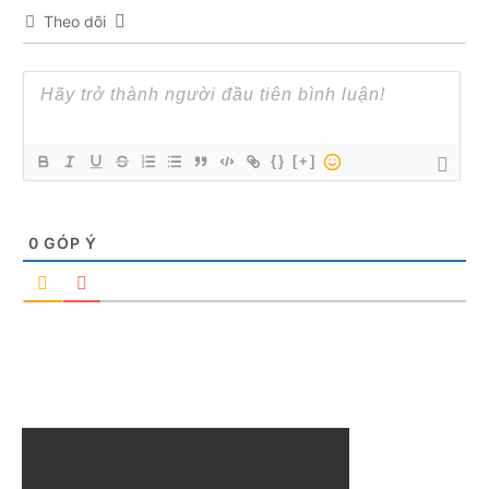
Theo dõi
{}
[+]
0
GÓP Ý