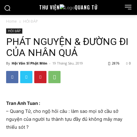
THƯ VIỆN
QUANG TỬ
Home
HỎI ĐÁP
HỎI ĐÁP
PHÁT NGUYỆN & ĐƯỜNG ĐI
CỦA NHÂN QUẢ
By
Hội Văn Sĩ Phật Môn
-
19 Tháng Sáu, 2019
2876
0
Tran Anh Tuan :
– Quang Tử, cho ngộ hỏi câu : làm sao mọi sở cầu sở
nguyện của người tu thành tựu đầy đủ không mảy may
thiếu sót ?