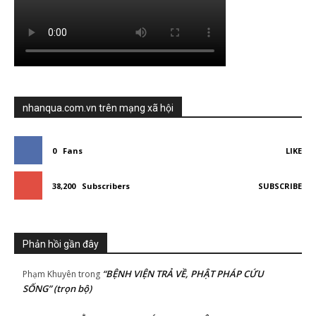
nhanqua.com.vn trên mạng xã hội
0
Fans
LIKE
38,200
Subscribers
SUBSCRIBE
Phản hồi gần đây
“BỆNH VIỆN TRẢ VỀ, PHẬT PHÁP CỨU
Phạm Khuyên
trong
SỐNG” (trọn bộ)