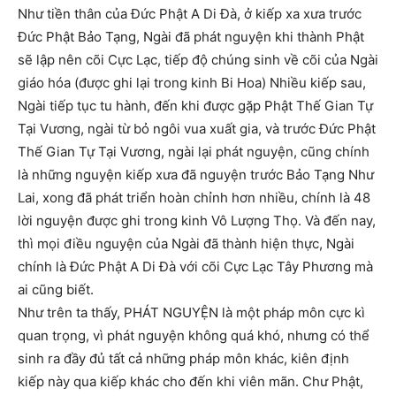
Như tiền thân của Đức Phật A Di Đà, ở kiếp xa xưa trước
Đức Phật Bảo Tạng, Ngài đã phát nguyện khi thành Phật
sẽ lập nên cõi Cực Lạc, tiếp độ chúng sinh về cõi của Ngài
giáo hóa (được ghi lại trong kinh Bi Hoa) Nhiều kiếp sau,
Ngài tiếp tục tu hành, đến khi được gặp Phật Thế Gian Tự
Tại Vương, ngài từ bỏ ngôi vua xuất gia, và trước Đức Phật
Thế Gian Tự Tại Vương, ngài lại phát nguyện, cũng chính
là những nguyện kiếp xưa đã nguyện trước Bảo Tạng Như
Lai, xong đã phát triển hoàn chỉnh hơn nhiều, chính là 48
lời nguyện được ghi trong kinh Vô Lượng Thọ. Và đến nay,
thì mọi điều nguyện của Ngài đã thành hiện thực, Ngài
chính là Đức Phật A Di Đà với cõi Cực Lạc Tây Phương mà
ai cũng biết.
Như trên ta thấy, PHÁT NGUYỆN là một pháp môn cực kì
quan trọng, vì phát nguyện không quá khó, nhưng có thể
sinh ra đầy đủ tất cả những pháp môn khác, kiên định
kiếp này qua kiếp khác cho đến khi viên mãn. Chư Phật,