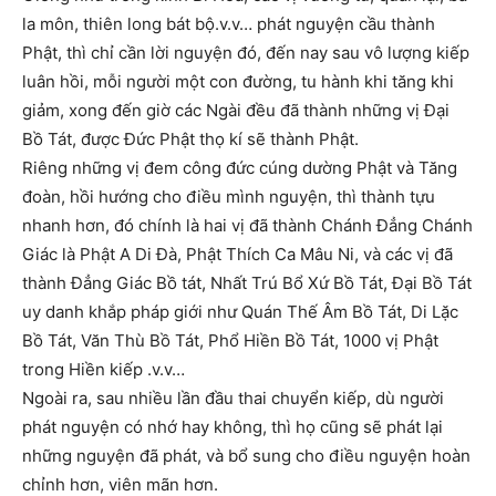
la môn, thiên long bát bộ.v.v… phát nguyện cầu thành
Phật, thì chỉ cần lời nguyện đó, đến nay sau vô lượng kiếp
luân hồi, mỗi người một con đường, tu hành khi tăng khi
giảm, xong đến giờ các Ngài đều đã thành những vị Đại
Bồ Tát, được Đức Phật thọ kí sẽ thành Phật.
Riêng những vị đem công đức cúng dường Phật và Tăng
đoàn, hồi hướng cho điều mình nguyện, thì thành tựu
nhanh hơn, đó chính là hai vị đã thành Chánh Đẳng Chánh
Giác là Phật A Di Đà, Phật Thích Ca Mâu Ni, và các vị đã
thành Đẳng Giác Bồ tát, Nhất Trú Bổ Xứ Bồ Tát, Đại Bồ Tát
uy danh khắp pháp giới như Quán Thế Âm Bồ Tát, Di Lặc
Bồ Tát, Văn Thù Bồ Tát, Phổ Hiền Bồ Tát, 1000 vị Phật
trong Hiền kiếp .v.v…
Ngoài ra, sau nhiều lần đầu thai chuyển kiếp, dù người
phát nguyện có nhớ hay không, thì họ cũng sẽ phát lại
những nguyện đã phát, và bổ sung cho điều nguyện hoàn
chỉnh hơn, viên mãn hơn.