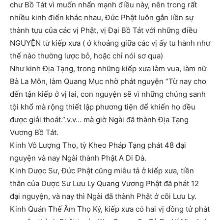
chư Bồ Tát vì muốn nhấn mạnh điều này, nên trong rất
nhiều kinh điển khác nhau, Đức Phật luôn gắn liền sự
thành tựu của các vị Phật, vị Đại Bồ Tát với những điều
NGUYỆN từ kiếp xưa ( ở khoảng giữa các vị ấy tu hành như
thế nào thường lược bỏ, hoặc chỉ nói sơ qua)
Như kinh Địa Tạng, trong những kiếp xưa làm vua, làm nữ
Bà La Môn, làm Quang Mục nhờ phát nguyện “Từ nay cho
đến tận kiếp ở vị lai, con nguyện sẽ vì những chúng sanh
tội khổ mà rộng thiết lập phương tiện để khiến họ đều
được giải thoát.”.v.v… mà giờ Ngài đã thành Địa Tạng
Vương Bồ Tát.
Kinh Vô Lượng Thọ, tỳ Kheo Pháp Tạng phát 48 đại
nguyện và nay Ngài thành Phật A Di Đà.
Kinh Dược Sư, Đức Phật cũng miêu tả ở kiếp xưa, tiền
thân của Dược Sư Lưu Ly Quang Vương Phật đã phát 12
đại nguyện, và nay thì Ngài đã thành Phật ở cõi Lưu Ly.
Kinh Quán Thế Âm Thọ Ký, kiếp xưa có hai vị đồng tử phát