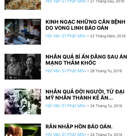
Hội Văn Sĩ Phật Môn
-
27 Tháng Sáu, 2019
KINH NGẠC NHỮNG CĂN BỆNH
DO VONG LINH BÁO OÁN
Hội Văn Sĩ Phật Môn
-
22 Tháng Năm, 2019
NHÂN QUẢ BÍ ẨN ĐẰNG SAU ÁN
MẠNG THẢM KHỐC
Hội Văn Sĩ Phật Môn
-
28 Tháng Tư, 2019
NHÂN QUẢ ĐỜI NGƯỜI, TỪ ĐẠI
MỸ NHÂN THÀNH KẺ ĂN...
Hội Văn Sĩ Phật Môn
-
24 Tháng Tư, 2019
RẮN NHẬP HỒN BÁO OÁN.
Hội Văn Sĩ Phật Môn
-
24 Tháng Tư, 2019